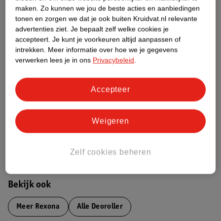
maken.
Zo kunnen we jou de beste acties en aanbiedingen
Productinformatie
tonen en zorgen we dat je ook buiten Kruidvat.nl relevante
advertenties ziet.
Je bepaalt zelf welke cookies je
accepteert.
Je kunt je voorkeuren altijd aanpassen of
Etiketinformatie
intrekken.
Meer informatie over hoe we je gegevens
verwerken lees je in ons
Privacybeleid
.
Nature Impact Score
Dit product heeft (nog) geen Nature
Accepteer
Impact Score.
Meer informatie
Weigeren
Bestel & Bezorginformatie
Zelf cookies beheren
Bekijk ook
Meer
Rexona
Alle Deoroller