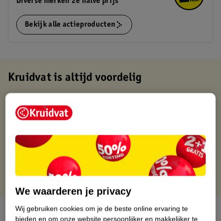
Diverse merken 2e halve prijs
Bekijk alle actieproducten
Kruidvat is altijd voordelig
Gratis ophalen in de winkel
Op werkdagen voor 22:00 uur besteld, volgende dag in huis
Gratis thuisbezorgd vanaf 50.00
Gratis retourneren binnen 30 dagen
Gratis punten met je Kruidvat kaart
We waarderen je privacy
Wij gebruiken cookies om je de beste online ervaring te
Over dit product
bieden en om onze website persoonlijker en makkelijker te