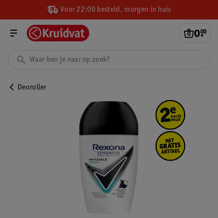
Voor 22:00 besteld, morgen in huis
0
.
00
Deoroller