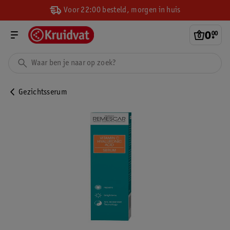
Voor 22:00 besteld, morgen in huis
0
.
00
Gezichtsserum