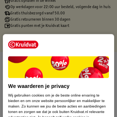
Gratis ophalen in de winkel
Op werkdagen voor 22:00 uur besteld, volgende dag in huis
Gratis thuisbezorgd vanaf 50.00
Gratis retourneren binnen 30 dagen
Gratis punten met je Kruidvat kaart
Over dit product
Productinformatie
We waarderen je privacy
Etiketinformatie
Wij gebruiken cookies om je de beste online ervaring te
bieden en om onze website persoonlijker en makkelijker te
Nature Impact Score
maken.
Zo kunnen we jou de beste acties en aanbiedingen
Dit product heeft (nog) geen Nature
tonen en zorgen we dat je ook buiten Kruidvat.nl relevante
Impact Score.