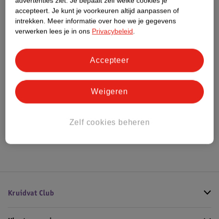
advertenties ziet.
Je bepaalt zelf welke cookies je
Meer informatie
accepteert.
Je kunt je voorkeuren altijd aanpassen of
intrekken.
Meer informatie over hoe we je gegevens
verwerken lees je in ons
Privacybeleid
.
Bestel & Bezorginformatie
Accepteer
Bekijk ook
Weigeren
Meer
Remescar
Alle Gezichtsserum
Zelf cookies beheren
Hoe controleren wij de reviews?
Kruidvat Club