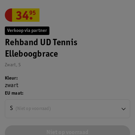
34
.
95
Verkoop via partner
Rehband UD Tennis
Elleboogbrace
Zwart, S
Kleur
zwart
EU maat
S
(Niet op voorraad)
Niet op voorraad