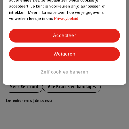
advertenties ziet.
Je bepaalt zelf welke cookies je
accepteert.
Je kunt je voorkeuren altijd aanpassen of
Nature Impact Score
intrekken.
Meer informatie over hoe we je gegevens
Dit product heeft (nog) geen Nature
verwerken lees je in ons
Privacybeleid
.
Impact Score.
Meer informatie
Accepteer
Bestel & Bezorginformatie
Weigeren
Zelf cookies beheren
Bekijk ook
Meer
Rehband
Alle Braces en bandages
Hoe controleren wij de reviews?