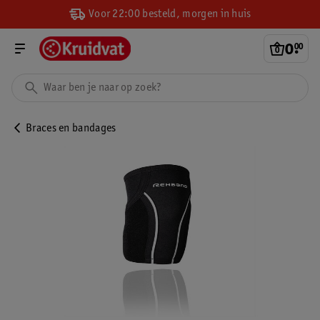
Voor 22:00 besteld, morgen in huis
0
.
00
Braces en bandages