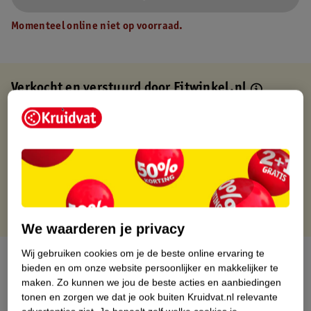
Momenteel online niet op voorraad.
Verkocht en verstuurd door
Fitwinkel.nl
Binnen 1 werkdag verstuurd
Gratis thuisbezorgd
Gratis retourneren via verkooppartner.
Gratis punten met je Kruidvat kaart
We waarderen je privacy
Wij gebruiken cookies om je de beste online ervaring te
Over dit product
bieden en om onze website persoonlijker en makkelijker te
maken.
Zo kunnen we jou de beste acties en aanbiedingen
Productinformatie
tonen en zorgen we dat je ook buiten Kruidvat.nl relevante