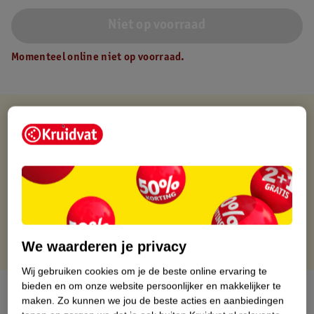
Niet op voorraad
Momenteel online niet op voorraad.
Verkocht en verstuurd door
Fitwinkel.nl
Binnen 1 werkdag verstuurd
Gratis thuisbezorgd
Gratis retourneren via verkooppartner.
Gratis punten met je Kruidvat kaart
We waarderen je privacy
Wij gebruiken cookies om je de beste online ervaring te
bieden en om onze website persoonlijker en makkelijker te
Over dit product
maken.
Zo kunnen we jou de beste acties en aanbiedingen