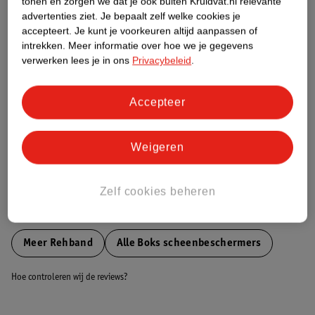
tonen en zorgen we dat je ook buiten Kruidvat.nl relevante
Productinformatie
advertenties ziet.
Je bepaalt zelf welke cookies je
accepteert.
Je kunt je voorkeuren altijd aanpassen of
intrekken.
Meer informatie over hoe we je gegevens
Nature Impact Score
verwerken lees je in ons
Privacybeleid
.
Dit product heeft (nog) geen Nature
Impact Score.
Accepteer
Meer informatie
Weigeren
Bestel & Bezorginformatie
Zelf cookies beheren
Bekijk ook
Meer
Rehband
Alle Boks scheenbeschermers
Hoe controleren wij de reviews?