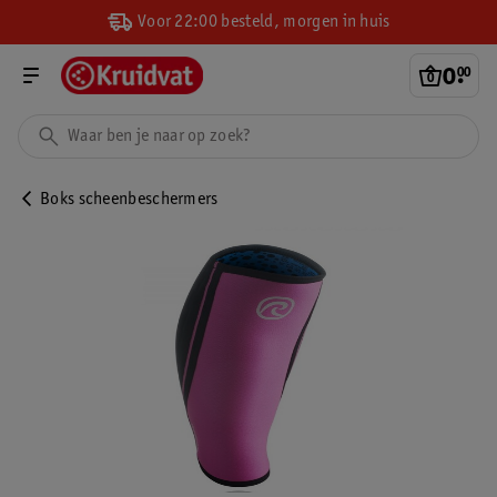
Voor 22:00 besteld, morgen in huis
0
.
00
Boks scheenbeschermers