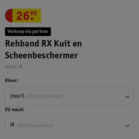
26
.
95
Verkoop via partner
Rehband RX Kuit en
Scheenbeschermer
Zwart, M
Kleur
zwart
(Niet op voorraad)
EU maat
M
(Niet op voorraad)