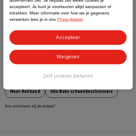
advertenties ziet.
Je bepaalt zelf welke cookies je
accepteert.
Je kunt je voorkeuren altijd aanpassen of
Nature Impact Score
intrekken.
Meer informatie over hoe we je gegevens
Dit product heeft (nog) geen Nature
verwerken lees je in ons
Privacybeleid
.
Impact Score.
Meer informatie
Accepteer
Bestel & Bezorginformatie
Weigeren
Zelf cookies beheren
Bekijk ook
Meer
Rehband
Alle Boks scheenbeschermers
Hoe controleren wij de reviews?