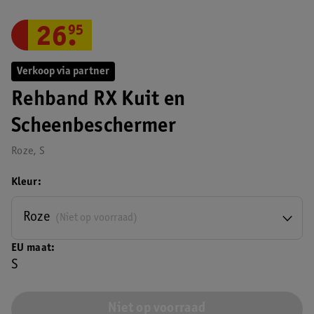
26
.
95
Verkoop via partner
Rehband RX Kuit en
Scheenbeschermer
Roze, S
Kleur
Roze
(Niet op voorraad)
EU maat
S
Niet op voorraad