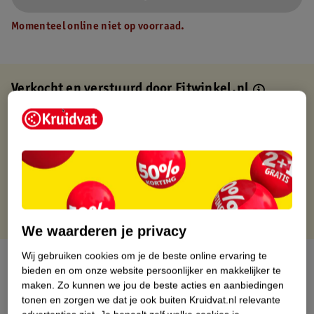
Momenteel online niet op voorraad.
Verkocht en verstuurd door
Fitwinkel.nl
Binnen 1 werkdag verstuurd
Gratis thuisbezorgd
Gratis retourneren via verkooppartner.
Gratis punten met je Kruidvat kaart
We waarderen je privacy
Wij gebruiken cookies om je de beste online ervaring te
Over dit product
bieden en om onze website persoonlijker en makkelijker te
maken.
Zo kunnen we jou de beste acties en aanbiedingen
Productinformatie
tonen en zorgen we dat je ook buiten Kruidvat.nl relevante