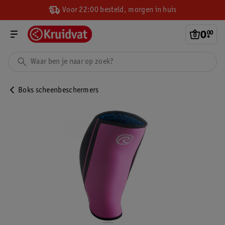
Voor 22:00 besteld, morgen in huis
0
.
00
Boks scheenbeschermers