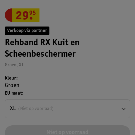
29
.
95
Verkoop via partner
Rehband RX Kuit en
Scheenbeschermer
Groen, XL
Kleur
Groen
EU maat
XL
(Niet op voorraad)
Niet op voorraad