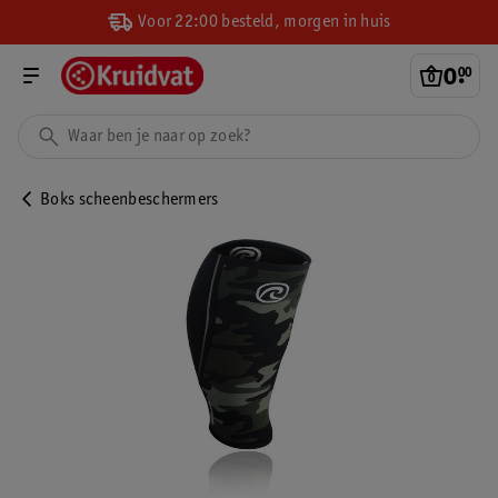
Voor 22:00 besteld, morgen in huis
0
.
00
Boks scheenbeschermers