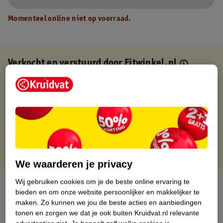
Momenteel online niet op voorraad.
Verkocht en verstuurd door
Fitwinkel.nl
Binnen 1 werkdag verstuurd
Gratis thuisbezorgd
Gratis retourneren via verkooppartner.
Gratis punten met je Kruidvat kaart
We waarderen je privacy
Wij gebruiken cookies om je de beste online ervaring te
Over dit product
bieden en om onze website persoonlijker en makkelijker te
maken.
Zo kunnen we jou de beste acties en aanbiedingen
Productinformatie
tonen en zorgen we dat je ook buiten Kruidvat.nl relevante