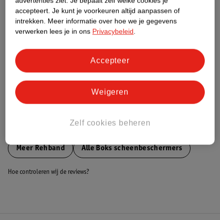
advertenties ziet.
Je bepaalt zelf welke cookies je
accepteert.
Je kunt je voorkeuren altijd aanpassen of
Nature Impact Score
intrekken.
Meer informatie over hoe we je gegevens
Dit product heeft (nog) geen Nature
verwerken lees je in ons
Privacybeleid
.
Impact Score.
Meer informatie
Accepteer
Bestel & Bezorginformatie
Weigeren
Zelf cookies beheren
Bekijk ook
Meer
Rehband
Alle Boks scheenbeschermers
Hoe controleren wij de reviews?