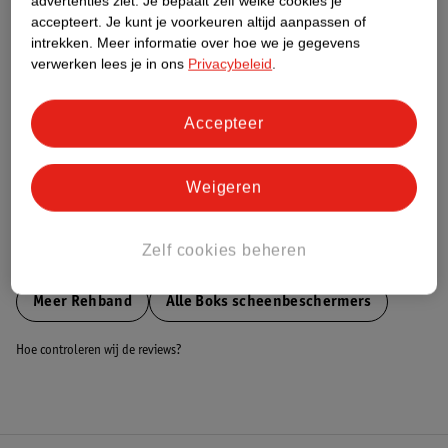
advertenties ziet.
Je bepaalt zelf welke cookies je
accepteert.
Je kunt je voorkeuren altijd aanpassen of
Nature Impact Score
intrekken.
Meer informatie over hoe we je gegevens
Dit product heeft (nog) geen Nature
verwerken lees je in ons
Privacybeleid
.
Impact Score.
Meer informatie
Accepteer
Bestel & Bezorginformatie
Weigeren
Zelf cookies beheren
Bekijk ook
Meer
Rehband
Alle Boks scheenbeschermers
Hoe controleren wij de reviews?