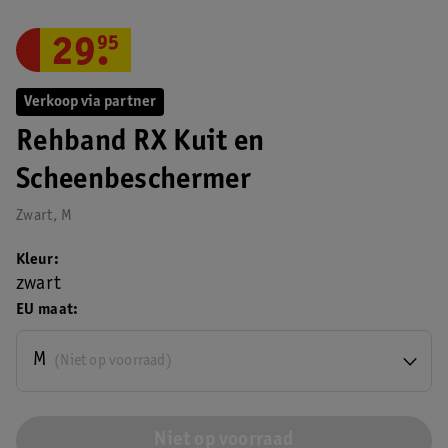
29
.
95
Verkoop via partner
Rehband RX Kuit en
Scheenbeschermer
Zwart, M
Kleur
zwart
EU maat
M
(Niet op voorraad)
Niet op voorraad