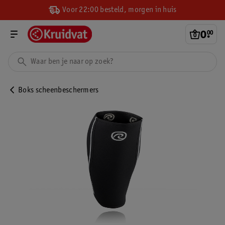
Voor 22:00 besteld, morgen in huis
0
.
00
Boks scheenbeschermers