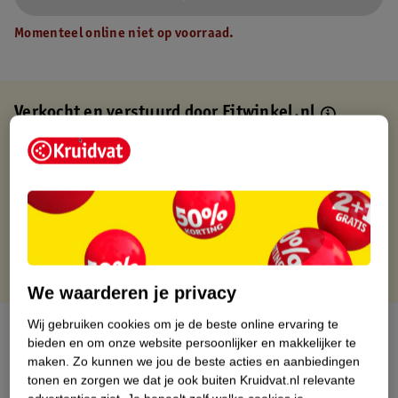
Momenteel online niet op voorraad.
Verkocht en verstuurd door
Fitwinkel.nl
Binnen 1 werkdag verstuurd
Gratis thuisbezorgd
Gratis retourneren via verkooppartner.
Gratis punten met je Kruidvat kaart
We waarderen je privacy
Wij gebruiken cookies om je de beste online ervaring te
Over dit product
bieden en om onze website persoonlijker en makkelijker te
maken.
Zo kunnen we jou de beste acties en aanbiedingen
Productinformatie
tonen en zorgen we dat je ook buiten Kruidvat.nl relevante