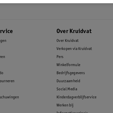
rvice
Over Kruidvat
agen
Over Kruidvat
Verkopen via Kruidvat
eren
Pers
Winkelformule
do
Bedrijfsgegevens
tourneren
Duurzaamheid
Social Media
rschuwingen
Kinderdagverblijfservice
Werken bij