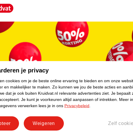
rschillende ondersteuningsniveaus:
core.
jf. De omtrek in cm bepaalt de maat die je
rderen je privacy
ken cookies om je de beste online ervaring te bieden en om onze websi
er en makkelijker te maken.
Zo kunnen we jou de beste acties en aanb
e dat je ook buiten Kruidvat.nl relevante advertenties ziet.
Je bepaalt 
accepteert.
Je kunt je voorkeuren altijd aanpassen of intrekken.
Meer in
gegevens verwerken lees je in ons
Privacybeleid
.
pteer
Weigeren
Zelf cooki