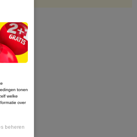
te
iedingen tonen
zelf welke
formatie over
es beheren