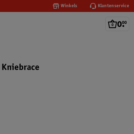
Winkels
Klantenservice
0
.
00
 Kniebrace