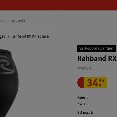
ges
Rehband RX Kniebrace
Verkoop via partner
Rehband RX
Zwart, XS
34
.
95
Kleur
zwart
EU maat