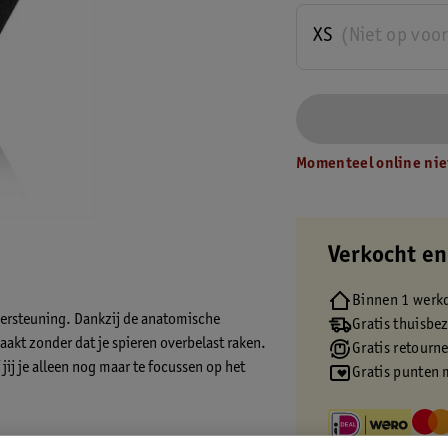
XS
(Niet op voo
Momenteel online nie
Verkocht en
Binnen 1 werk
dersteuning. Dankzij de anatomische
Gratis thuisbe
kt zonder dat je spieren overbelast raken.
Gratis retourn
jij je alleen nog maar te focussen op het
Gratis punten 