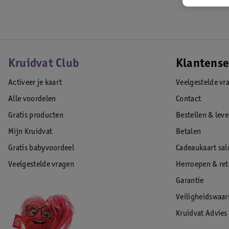
Contactnaam: Rehband Ltd
Communicatieadres: Villa Elias, 8740, Pafos, Cyprus
E-mailadres: Order@Rehband.com
EAN code:4251880801669
Kruidvat Club
Klantense
Activeer je kaart
Veelgestelde vr
Alle voordelen
Contact
Gratis producten
Bestellen & lev
Mijn Kruidvat
Betalen
Gratis babyvoordeel
Cadeaukaart sal
Veelgestelde vragen
Herroepen & re
Garantie
Veiligheidswaa
Kruidvat Advies