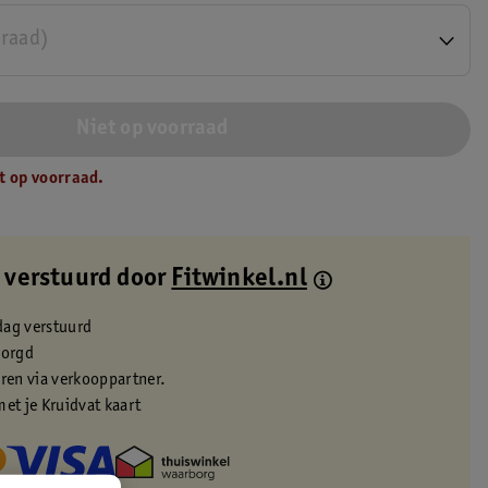
rraad)
Niet op voorraad
t op voorraad.
 verstuurd door
Fitwinkel.nl
dag verstuurd
zorgd
eren via verkooppartner.
met je Kruidvat kaart