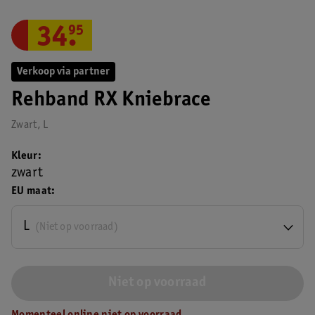
34
.
95
Verkoop via partner
Rehband RX Kniebrace
Zwart, L
Kleur
zwart
EU maat
L
(Niet op voorraad)
Niet op voorraad