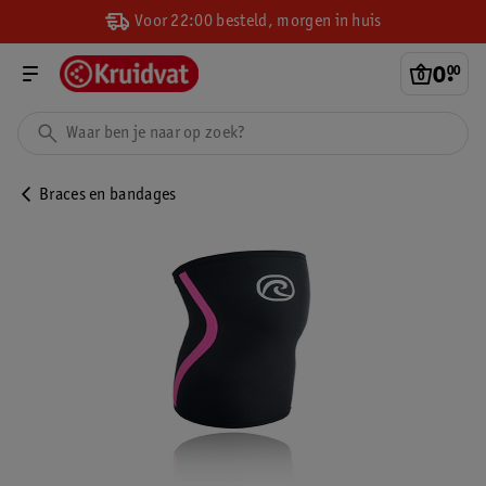
Voor 22:00 besteld, morgen in huis
0
.
00
Braces en bandages