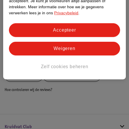
accepteert.
Je kunt je voorkeuren altijd aanpassen of
Dit product heeft (nog) geen Nature
intrekken.
Meer informatie over hoe we je gegevens
Impact Score.
verwerken lees je in ons
Privacybeleid
.
Meer informatie
Accepteer
Bestel & Bezorginformatie
Weigeren
Bekijk ook
Zelf cookies beheren
Meer
Rehband
Alle Braces en bandages
Hoe controleren wij de reviews?
Kruidvat Club