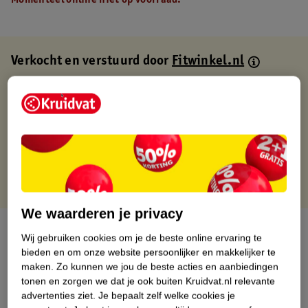
Momenteel online niet op voorraad.
Verkocht en verstuurd door
Fitwinkel.nl
Binnen 1 werkdag verstuurd
Gratis thuisbezorgd
Gratis retourneren via verkooppartner.
Gratis punten met je Kruidvat kaart
We waarderen je privacy
Over dit product
Wij gebruiken cookies om je de beste online ervaring te
bieden en om onze website persoonlijker en makkelijker te
Productinformatie
maken.
Zo kunnen we jou de beste acties en aanbiedingen
tonen en zorgen we dat je ook buiten Kruidvat.nl relevante
advertenties ziet.
Je bepaalt zelf welke cookies je
Nature Impact Score