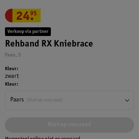
24
.
95
Verkoop via partner
Rehband RX Kniebrace
Paars, S
Kleur
zwart
Kleur
Paars
(Niet op voorraad)
Niet op voorraad