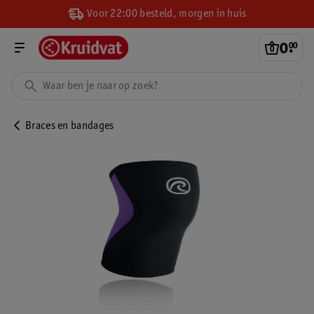
Voor 22:00 besteld, morgen in huis
0
.
00
Braces en bandages