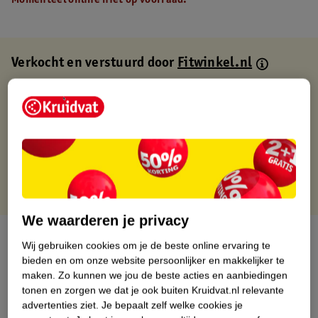
Momenteel online niet op voorraad.
Verkocht en verstuurd door
Fitwinkel.nl
Binnen 1 werkdag verstuurd
Gratis thuisbezorgd
Gratis retourneren via verkooppartner.
Gratis punten met je Kruidvat kaart
We waarderen je privacy
Over dit product
Wij gebruiken cookies om je de beste online ervaring te
bieden en om onze website persoonlijker en makkelijker te
Productinformatie
maken.
Zo kunnen we jou de beste acties en aanbiedingen
tonen en zorgen we dat je ook buiten Kruidvat.nl relevante
advertenties ziet.
Je bepaalt zelf welke cookies je
Nature Impact Score