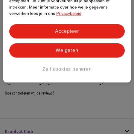
accepteert.
Je kunt je voorkeuren altijd aanpassen of
Dit product heeft (nog) geen Nature
intrekken.
Meer informatie over hoe we je gegevens
Impact Score.
verwerken lees je in ons
Privacybeleid
.
Meer informatie
Accepteer
Bestel & Bezorginformatie
Weigeren
Bekijk ook
Zelf cookies beheren
Meer
Rehband
Alle Braces en bandages
Hoe controleren wij de reviews?
Kruidvat Club