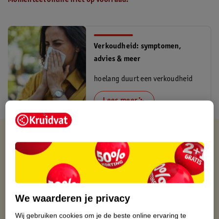
Momenteel online niet op voorraad.
Verkoudheid: symptomen,
advies & meer
hoelang duurt een verkoudheid
Lees meer
Verkocht en verstuurd door
Fitwinkel.nl
Binnen 1 werkdag verstuurd
Gratis thuisbezorgd
Gratis retourneren via verkooppartner.
Gratis punten met je Kruidvat kaart
We waarderen je privacy
Wij gebruiken cookies om je de beste online ervaring te