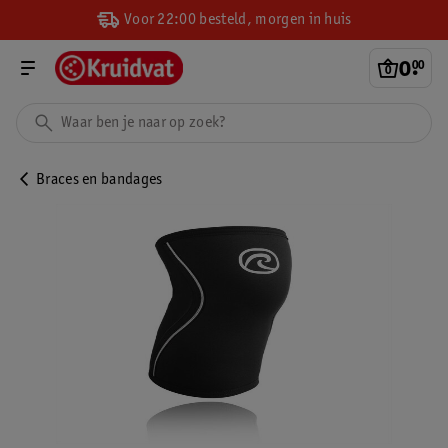
Voor 22:00 besteld, morgen in huis
0
.
00
Braces en bandages