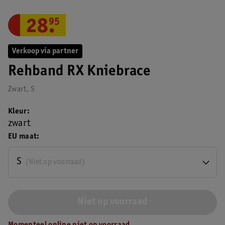
28
.
95
Verkoop via partner
Rehband RX Kniebrace
Zwart, S
Kleur
zwart
EU maat
S
(Niet op voorraad)
Niet op voorraad