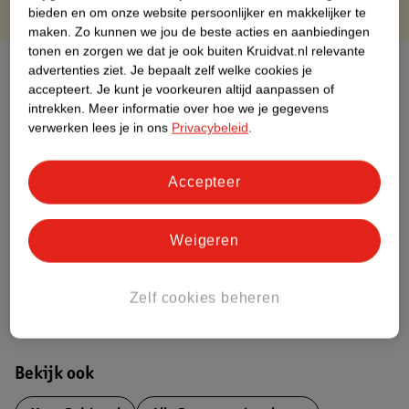
bieden en om onze website persoonlijker en makkelijker te
maken.
Zo kunnen we jou de beste acties en aanbiedingen
tonen en zorgen we dat je ook buiten Kruidvat.nl relevante
Over dit product
advertenties ziet.
Je bepaalt zelf welke cookies je
accepteert.
Je kunt je voorkeuren altijd aanpassen of
intrekken.
Meer informatie over hoe we je gegevens
Productinformatie
verwerken lees je in ons
Privacybeleid
.
Nature Impact Score
Accepteer
Dit product heeft (nog) geen Nature
Impact Score.
Meer informatie
Weigeren
Zelf cookies beheren
Bestel & Bezorginformatie
Bekijk ook