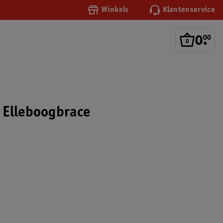
Winkels
Klantenservice
0
.
00
 Elleboogbrace