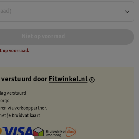
raad)
Niet op voorraad
t op voorraad.
 verstuurd door
Fitwinkel.nl
dag verstuurd
zorgd
eren via verkooppartner.
met je Kruidvat kaart