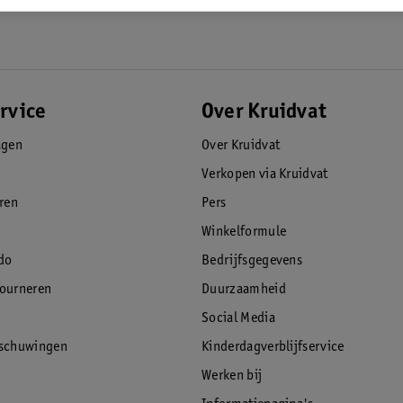
rvice
Over Kruidvat
agen
Over Kruidvat
Verkopen via Kruidvat
eren
Pers
Winkelformule
do
Bedrijfsgegevens
tourneren
Duurzaamheid
Social Media
rschuwingen
Kinderdagverblijfservice
Werken bij