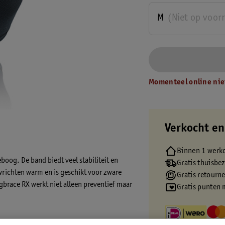
M
(Niet op voor
Momenteel online nie
Verkocht en
Binnen 1 werk
boog. De band biedt veel stabiliteit en
Gratis thuisbe
richten warm en is geschikt voor zware
Gratis retourn
gbrace RX werkt niet alleen preventief maar
Gratis punten 