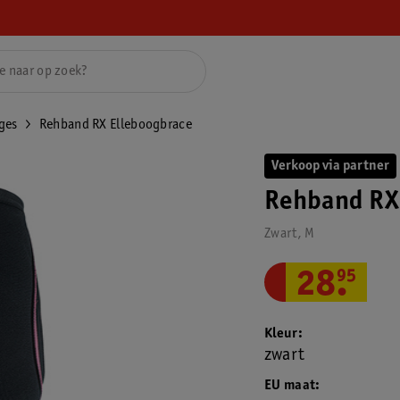
ges
Rehband RX Elleboogbrace
Verkoop via partner
Rehband RX
Zwart, M
28
.
95
Kleur
zwart
EU maat