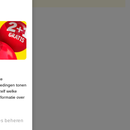
te
iedingen tonen
zelf welke
formatie over
es beheren