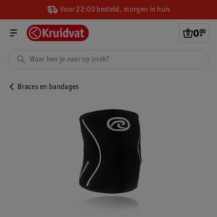
Voor 22:00 besteld, morgen in huis
0
.
00
Braces en bandages