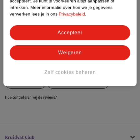
accepteert.
Je kunt je voorkeuren altijd aanpassen of
Dit product heeft (nog) geen Nature
intrekken.
Meer informatie over hoe we je gegevens
Impact Score.
verwerken lees je in ons
Privacybeleid
.
Meer informatie
Accepteer
Bestel & Bezorginformatie
Weigeren
Bekijk ook
Zelf cookies beheren
Meer
Rehband
Alle Braces en bandages
Hoe controleren wij de reviews?
Kruidvat Club