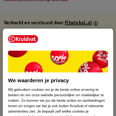
Momenteel online niet op voorraad.
Verkocht en verstuurd door
Fitwinkel.nl
Binnen 1 werkdag verstuurd
Gratis thuisbezorgd
Gratis retourneren via verkooppartner.
Gratis punten met je Kruidvat kaart
We waarderen je privacy
Over dit product
Wij gebruiken cookies om je de beste online ervaring te
bieden en om onze website persoonlijker en makkelijker te
Productinformatie
maken.
Zo kunnen we jou de beste acties en aanbiedingen
tonen en zorgen we dat je ook buiten Kruidvat.nl relevante
advertenties ziet.
Je bepaalt zelf welke cookies je
Nature Impact Score