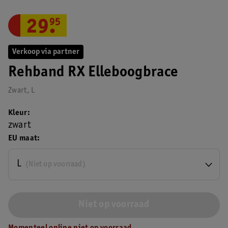
29
.
95
Verkoop via partner
Rehband RX Elleboogbrace
Zwart, L
Kleur
zwart
EU maat
L
(Niet op voorraad)
Niet op voorraad