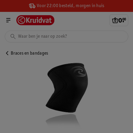
Voor 22:00 besteld, morgen in huis
0
.
00
Braces en bandages