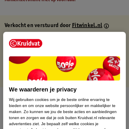
Momenteel online niet op voorraad.
Verkocht en verstuurd door
Fitwinkel.nl
Binnen 1 werkdag verstuurd
Gratis thuisbezorgd
Gratis retourneren via verkooppartner.
Gratis punten met je Kruidvat kaart
We waarderen je privacy
Over dit product
Wij gebruiken cookies om je de beste online ervaring te
bieden en om onze website persoonlijker en makkelijker te
Productinformatie
maken.
Zo kunnen we jou de beste acties en aanbiedingen
tonen en zorgen we dat je ook buiten Kruidvat.nl relevante
advertenties ziet.
Je bepaalt zelf welke cookies je
Nature Impact Score