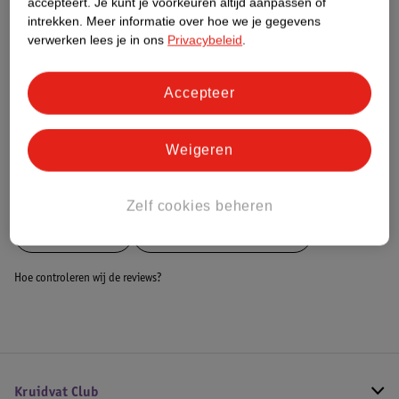
accepteert.
Je kunt je voorkeuren altijd aanpassen of
Dit product heeft (nog) geen Nature
intrekken.
Meer informatie over hoe we je gegevens
Impact Score.
verwerken lees je in ons
Privacybeleid
.
Meer informatie
Accepteer
Bestel & Bezorginformatie
Weigeren
Bekijk ook
Zelf cookies beheren
Meer
Rehband
Alle Braces en bandages
Hoe controleren wij de reviews?
Kruidvat Club