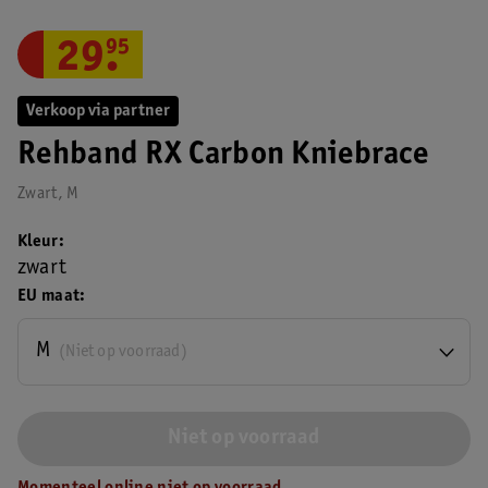
29
.
95
Verkoop via partner
Rehband RX Carbon Kniebrace
Zwart, M
Kleur
zwart
EU maat
M
(Niet op voorraad)
Niet op voorraad