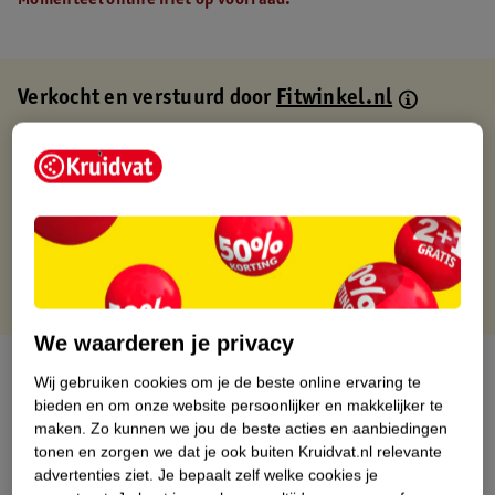
Momenteel online niet op voorraad.
Verkocht en verstuurd door
Fitwinkel.nl
Binnen 1 werkdag verstuurd
Gratis thuisbezorgd
Gratis retourneren via verkooppartner.
Gratis punten met je Kruidvat kaart
We waarderen je privacy
Over dit product
Wij gebruiken cookies om je de beste online ervaring te
bieden en om onze website persoonlijker en makkelijker te
Productinformatie
maken.
Zo kunnen we jou de beste acties en aanbiedingen
tonen en zorgen we dat je ook buiten Kruidvat.nl relevante
advertenties ziet.
Je bepaalt zelf welke cookies je
Nature Impact Score