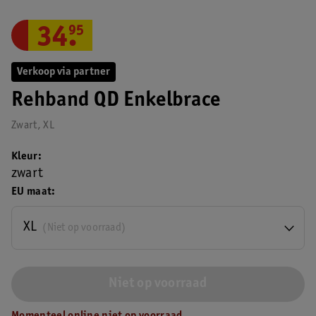
34
.
95
Verkoop via partner
Rehband QD Enkelbrace
Zwart, XL
Kleur
zwart
EU maat
XL
(Niet op voorraad)
Niet op voorraad