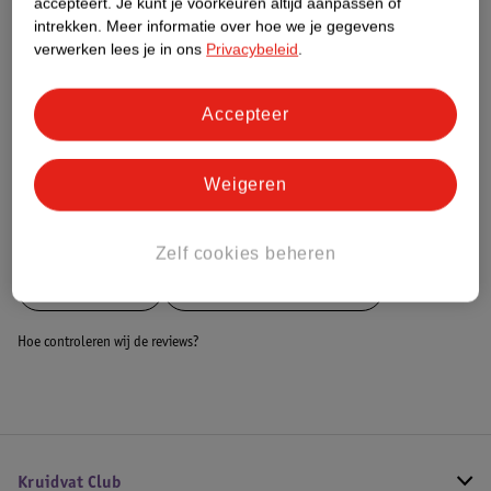
accepteert.
Je kunt je voorkeuren altijd aanpassen of
Dit product heeft (nog) geen Nature
intrekken.
Meer informatie over hoe we je gegevens
Impact Score.
verwerken lees je in ons
Privacybeleid
.
Meer informatie
Accepteer
Bestel & Bezorginformatie
Weigeren
Bekijk ook
Zelf cookies beheren
Meer
Rehband
Alle Braces en bandages
Hoe controleren wij de reviews?
Kruidvat Club