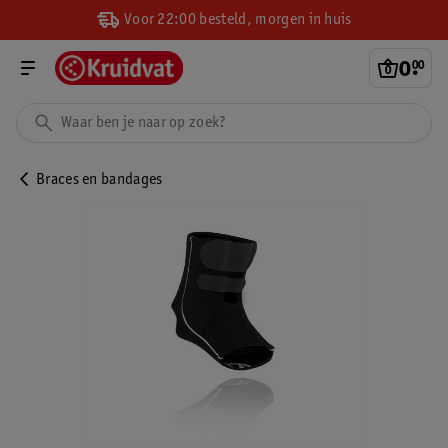
Voor 22:00 besteld, morgen in huis
0
.
00
Braces en bandages