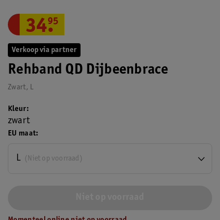
34
.
95
Verkoop via partner
Rehband QD Dijbeenbrace
Zwart, L
Kleur
zwart
EU maat
L
(Niet op voorraad)
Niet op voorraad