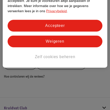
accepteert.
Je kunt je voorkeuren altijd aanpassen of
Dit product heeft (nog) geen Nature
intrekken.
Meer informatie over hoe we je gegevens
Impact Score.
verwerken lees je in ons
Privacybeleid
.
Meer informatie
Accepteer
Bestel & Bezorginformatie
Weigeren
Bekijk ook
Zelf cookies beheren
Meer
Rehband
Alle Braces en bandages
Hoe controleren wij de reviews?
Kruidvat Club