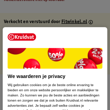
Momenteel online niet op voorraad.
Verkocht en verstuurd door
Fitwinkel.nl
Binnen 1 werkdag verstuurd
Gratis thuisbezorgd
Gratis retourneren via verkooppartner.
Gratis punten met je Kruidvat kaart
We waarderen je privacy
Over dit product
Wij gebruiken cookies om je de beste online ervaring te
bieden en om onze website persoonlijker en makkelijker te
Productinformatie
maken.
Zo kunnen we jou de beste acties en aanbiedingen
tonen en zorgen we dat je ook buiten Kruidvat.nl relevante
advertenties ziet.
Je bepaalt zelf welke cookies je
Nature Impact Score