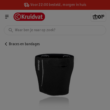
Voor 22:00 besteld, morgen in huis
0
.
00
Braces en bandages