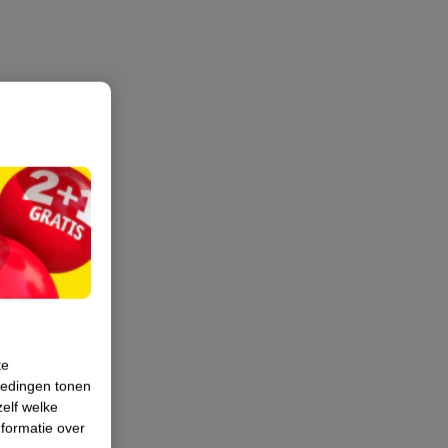
te
iedingen tonen
zelf welke
formatie over