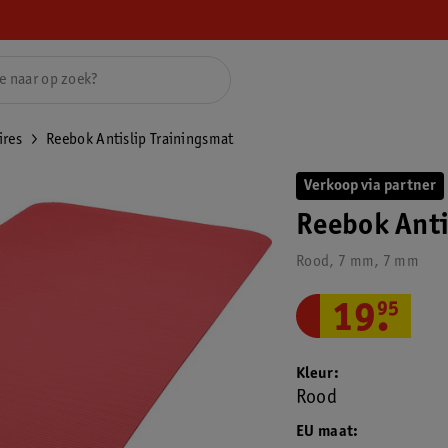
ires
Reebok Antislip Trainingsmat
Verkoop via partner
Reebok Anti
Rood, 7 mm, 7 mm
19
.
95
Kleur
Rood
EU maat