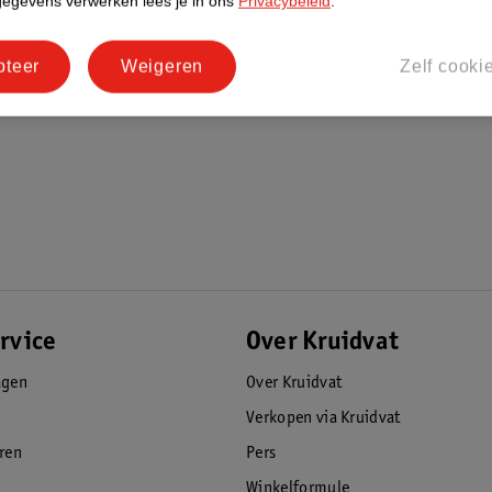
gegevens verwerken lees je in ons
Privacybeleid
.
pteer
Weigeren
Zelf cooki
rvice
Over Kruidvat
agen
Over Kruidvat
Verkopen via Kruidvat
eren
Pers
Winkelformule