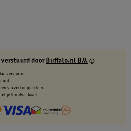
 verstuurd door
Buffalo.nl B.V.
dag verstuurd
zorgd
eren via verkooppartner.
met je Kruidvat kaart