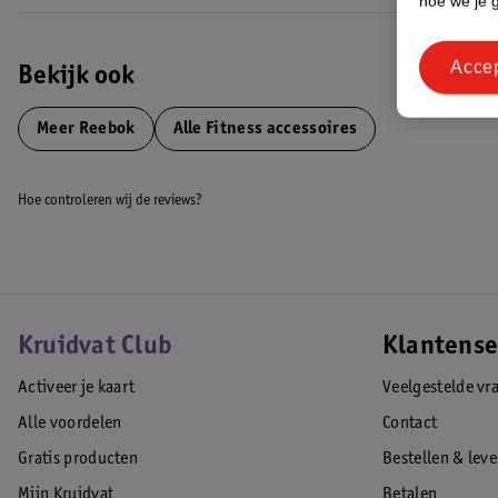
hoe we je 
Acce
Bekijk ook
Meer
Reebok
Alle Fitness accessoires
Hoe controleren wij de reviews?
Kruidvat Club
Klantense
Activeer je kaart
Veelgestelde vr
Alle voordelen
Contact
Gratis producten
Bestellen & lev
Mijn Kruidvat
Betalen