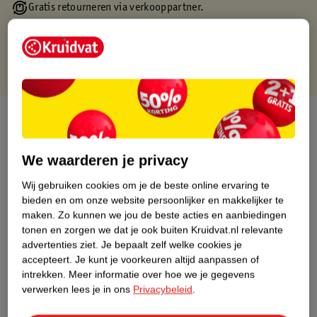
Gratis retourneren via verkooppartner.
Gratis punten met je Kruidvat kaart
Over dit product
Productinformatie
We waarderen je privacy
Wij gebruiken cookies om je de beste online ervaring te
Nature Impact Score
bieden en om onze website persoonlijker en makkelijker te
Dit product heeft (nog) geen Nature
maken.
Zo kunnen we jou de beste acties en aanbiedingen
Impact Score.
tonen en zorgen we dat je ook buiten Kruidvat.nl relevante
Meer informatie
advertenties ziet.
Je bepaalt zelf welke cookies je
accepteert.
Je kunt je voorkeuren altijd aanpassen of
intrekken.
Meer informatie over hoe we je gegevens
verwerken lees je in ons
Privacybeleid
.
Bestel & Bezorginformatie