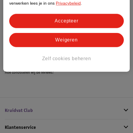
verwerken lees je in ons
Privacybeleid
.
Accepteer
Bestel & Bezorginformatie
Weigeren
Bekijk ook
Meer
Quax
Alle Schommelstoel
Zelf cookies beheren
Hoe controleren wij de reviews?
Kruidvat Club
Klantenservice