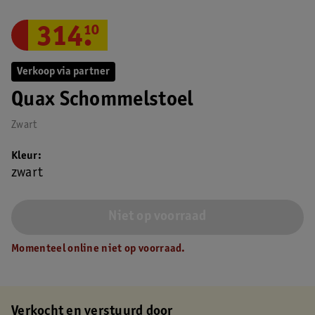
314
.
10
Verkoop via partner
Quax Schommelstoel
Zwart
Kleur
zwart
Niet op voorraad
Momenteel online niet op voorraad.
Verkocht en verstuurd door