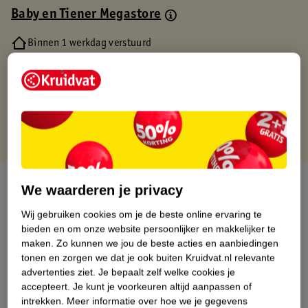
Baby en Tiener Megastore
Binnen 1 werkdag verstuurd
Gratis thuisbezorgd
Gratis retourneren via verkooppartner.
Gratis punten met je Kruidvat kaart
Over dit product
We waarderen je privacy
Productinformatie
Wij gebruiken cookies om je de beste online ervaring te
bieden en om onze website persoonlijker en makkelijker te
maken.
Zo kunnen we jou de beste acties en aanbiedingen
Nature Impact Score
tonen en zorgen we dat je ook buiten Kruidvat.nl relevante
advertenties ziet.
Je bepaalt zelf welke cookies je
Dit product heeft (nog) geen Nature
accepteert.
Je kunt je voorkeuren altijd aanpassen of
Impact Score.
intrekken.
Meer informatie over hoe we je gegevens
Meer informatie