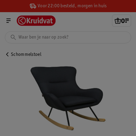
Voor 22:00 besteld, morgen in huis
0
.
00
Schommelstoel