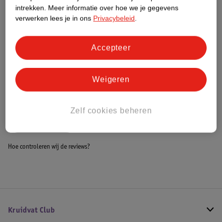
Dit product heeft (nog) geen Nature
intrekken.
Meer informatie over hoe we je gegevens
Impact Score.
verwerken lees je in ons
Privacybeleid
.
Meer informatie
Accepteer
Bestel & Bezorginformatie
Weigeren
Bekijk ook
Zelf cookies beheren
Alle Babyboxen
Hoe controleren wij de reviews?
Kruidvat Club