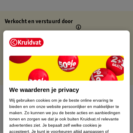
Verkocht en verstuurd door
Binnen 1 werkdag verstuurd
Gratis thuisbezorgd
Gratis retourneren via verkooppartner.
Gratis punten met je Kruidvat kaart
We waarderen je privacy
Over dit product
Wij gebruiken cookies om je de beste online ervaring te
bieden en om onze website persoonlijker en makkelijker te
Productinformatie
maken.
Zo kunnen we jou de beste acties en aanbiedingen
tonen en zorgen we dat je ook buiten Kruidvat.nl relevante
Nature Impact Score
advertenties ziet.
Je bepaalt zelf welke cookies je
accepteert.
Je kunt je voorkeuren altijd aanpassen of