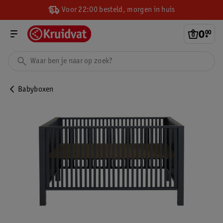
Voor 22:00 besteld, morgen in huis
0
.
00
Babyboxen