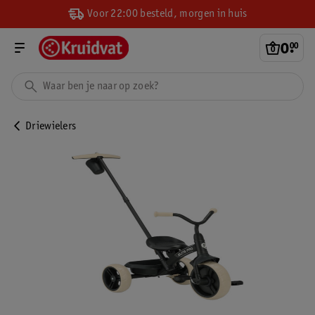
Voor 22:00 besteld, morgen in huis
0
.
00
Driewielers