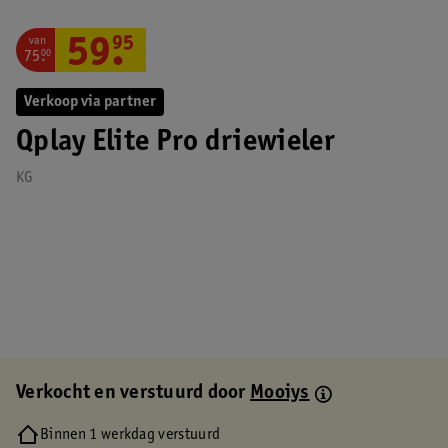
van
59
.
95
75
.
00
Verkoop via partner
Qplay Elite Pro driewieler
KG
Verkocht en verstuurd door
Mooiys
Binnen 1 werkdag verstuurd