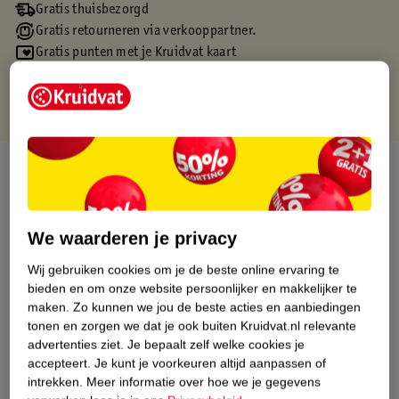
Gratis thuisbezorgd
Gratis retourneren via verkooppartner.
Gratis punten met je Kruidvat kaart
Over dit product
Productinformatie
We waarderen je privacy
Etiketinformatie
Wij gebruiken cookies om je de beste online ervaring te
bieden en om onze website persoonlijker en makkelijker te
maken.
Zo kunnen we jou de beste acties en aanbiedingen
Nature Impact Score
tonen en zorgen we dat je ook buiten Kruidvat.nl relevante
Dit product heeft (nog) geen Nature
advertenties ziet.
Je bepaalt zelf welke cookies je
Impact Score.
accepteert.
Je kunt je voorkeuren altijd aanpassen of
Meer informatie
intrekken.
Meer informatie over hoe we je gegevens