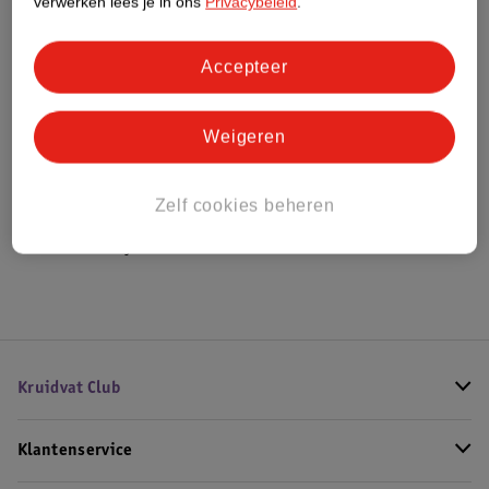
verwerken lees je in ons
Privacybeleid
.
Bestel & Bezorginformatie
Accepteer
Weigeren
Bekijk ook
Meer
Qplay
Alle Driewielers
Zelf cookies beheren
Hoe controleren wij de reviews?
Kruidvat Club
Klantenservice