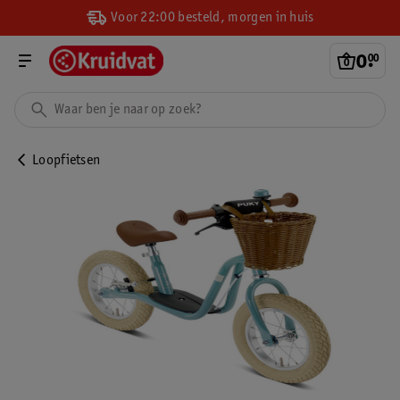
Voor 22:00 besteld, morgen in huis
0
.
00
Loopfietsen