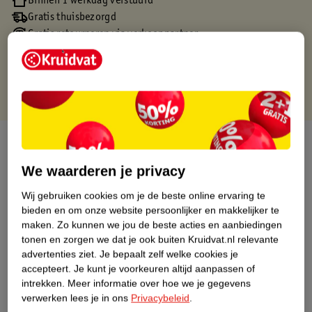
Binnen 1 werkdag verstuurd
Gratis thuisbezorgd
Gratis retourneren via verkooppartner.
Gratis punten met je Kruidvat kaart
Over dit product
We waarderen je privacy
Productinformatie
Wij gebruiken cookies om je de beste online ervaring te
bieden en om onze website persoonlijker en makkelijker te
Nature Impact Score
maken.
Zo kunnen we jou de beste acties en aanbiedingen
Dit product heeft (nog) geen Nature
tonen en zorgen we dat je ook buiten Kruidvat.nl relevante
Impact Score.
advertenties ziet.
Je bepaalt zelf welke cookies je
Meer informatie
accepteert.
Je kunt je voorkeuren altijd aanpassen of
intrekken.
Meer informatie over hoe we je gegevens
verwerken lees je in ons
Privacybeleid
.