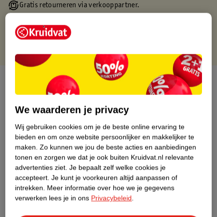
Gratis retourneren via verkooppartner.
Gratis punten met je Kruidvat kaart
Over dit product
Productinformatie
We waarderen je privacy
Wij gebruiken cookies om je de beste online ervaring te
Nature Impact Score
bieden en om onze website persoonlijker en makkelijker te
Dit product heeft (nog) geen Nature
maken.
Zo kunnen we jou de beste acties en aanbiedingen
Impact Score.
tonen en zorgen we dat je ook buiten Kruidvat.nl relevante
Meer informatie
advertenties ziet.
Je bepaalt zelf welke cookies je
accepteert.
Je kunt je voorkeuren altijd aanpassen of
intrekken.
Meer informatie over hoe we je gegevens
verwerken lees je in ons
Privacybeleid
.
Bestel & Bezorginformatie