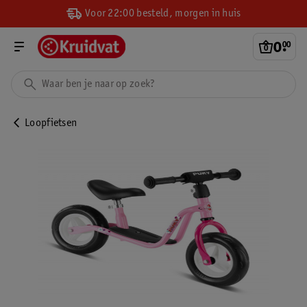
Voor 22:00 besteld, morgen in huis
0
.
00
Loopfietsen