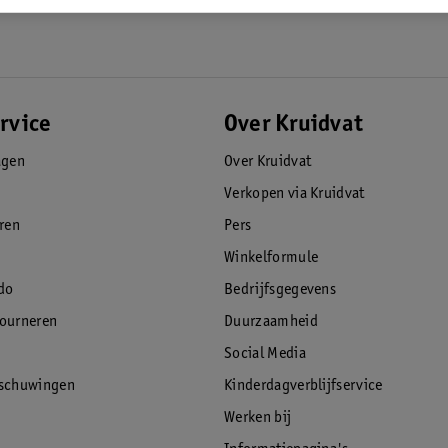
rvice
Over Kruidvat
agen
Over Kruidvat
Verkopen via Kruidvat
eren
Pers
Winkelformule
do
Bedrijfsgegevens
tourneren
Duurzaamheid
Social Media
rschuwingen
Kinderdagverblijfservice
Werken bij