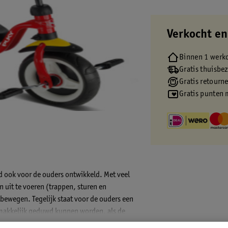
Verkocht en
Binnen 1 werk
Gratis thuisbe
Gratis retourn
Gratis punten 
jd ook voor de ouders ontwikkeld. Met veel
n uit te voeren (trappen, sturen en
bewegen. Tegelijk staat voor de ouders een
 makkelijk geduwd kunnen worden, als de
ng 25 kilo.