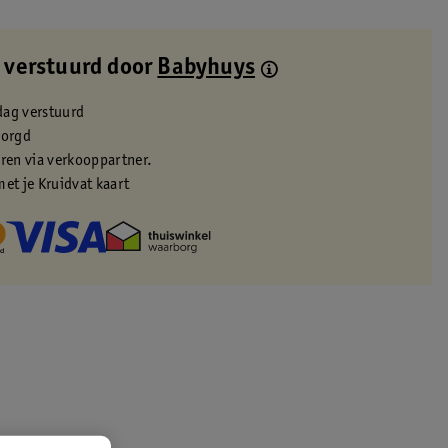
 verstuurd door
Babyhuys
dag verstuurd
zorgd
eren via verkooppartner.
met je Kruidvat kaart