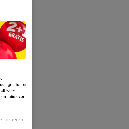
te
iedingen tonen
zelf welke
formatie over
es beheren