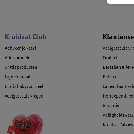
• 5,5 kg
EAN code:4015731022142
Kruidvat Club
Klantense
Activeer je kaart
Veelgestelde vr
Alle voordelen
Contact
Gratis producten
Bestellen & lev
Mijn Kruidvat
Betalen
Gratis babyvoordeel
Cadeaukaart sal
Veelgestelde vragen
Herroepen & re
Garantie
Veiligheidswaa
Kruidvat Advies