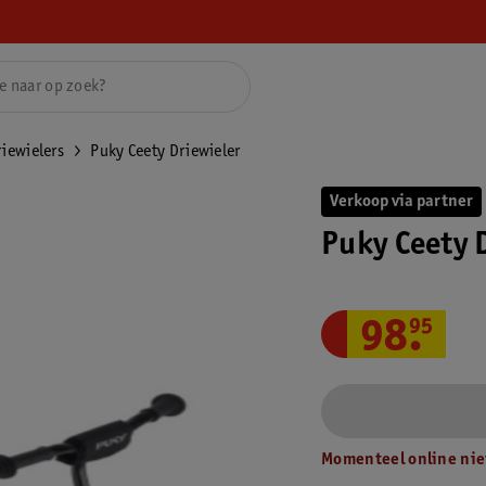
iewielers
Puky Ceety Driewieler
Verkoop via partner
Puky Ceety 
98
.
95
Momenteel online nie