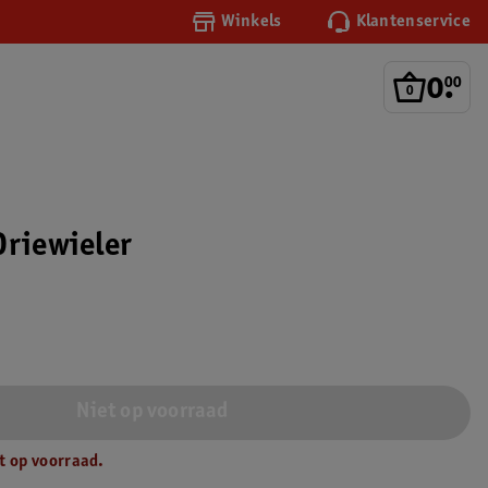
Winkels
Klantenservice
0
.
00
Driewieler
Niet op voorraad
t op voorraad.