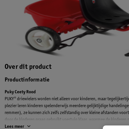
Over dit product
Productinformatie
Puky Ceety Rood
PUKY® driewielers worden niet alleen voor kinderen, maar tegelijkerti
plezier leren kinderen spelenderwijs meerdere gelijktijdige handelinge
remmen), ze kunnen zich zelfs zelfstandig over kleine afstanden voort
door de kinderen graag gebruikt voertuig klaar, waarmee de kinderen
energie afneemt. Geschikt voor kinderen vanaf 2 jaar. Maximale belasti
Lees meer