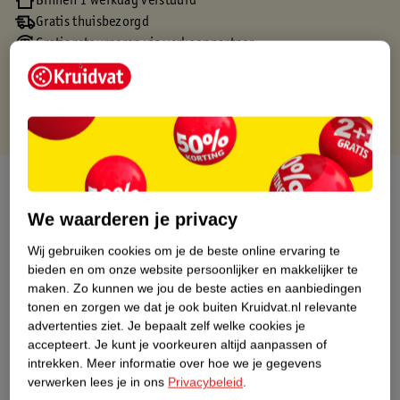
Binnen 1 werkdag verstuurd
Gratis thuisbezorgd
Gratis retourneren via verkooppartner.
Gratis punten met je Kruidvat kaart
Over dit product
We waarderen je privacy
Productinformatie
Wij gebruiken cookies om je de beste online ervaring te
bieden en om onze website persoonlijker en makkelijker te
Nature Impact Score
maken.
Zo kunnen we jou de beste acties en aanbiedingen
Dit product heeft (nog) geen Nature
tonen en zorgen we dat je ook buiten Kruidvat.nl relevante
Impact Score.
advertenties ziet.
Je bepaalt zelf welke cookies je
Meer informatie
accepteert.
Je kunt je voorkeuren altijd aanpassen of
intrekken.
Meer informatie over hoe we je gegevens
verwerken lees je in ons
Privacybeleid
.