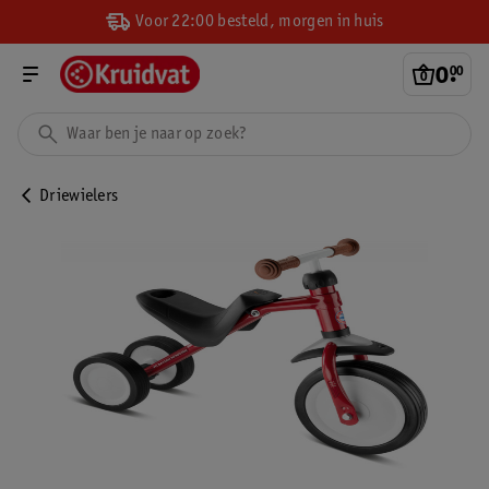
Voor 22:00 besteld, morgen in huis
0
.
00
Driewielers