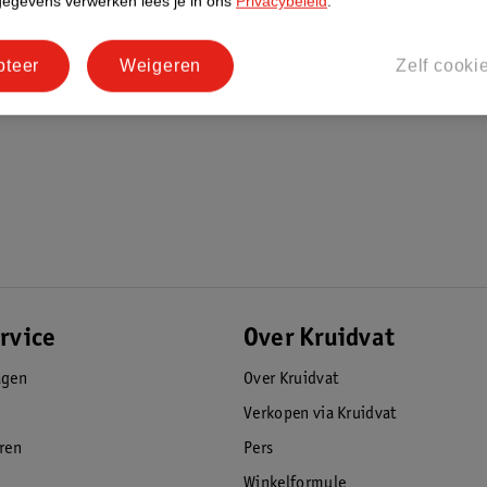
gegevens verwerken lees je in ons
Privacybeleid
.
pteer
Weigeren
Zelf cooki
rvice
Over Kruidvat
agen
Over Kruidvat
Verkopen via Kruidvat
eren
Pers
Winkelformule