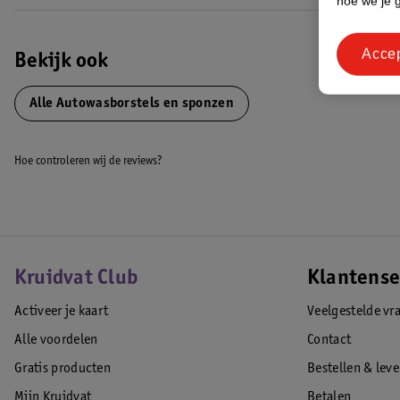
hoe we je 
Acce
Bekijk ook
Alle Autowasborstels en sponzen
Hoe controleren wij de reviews?
Kruidvat Club
Klantense
Activeer je kaart
Veelgestelde vr
Alle voordelen
Contact
Gratis producten
Bestellen & lev
Mijn Kruidvat
Betalen