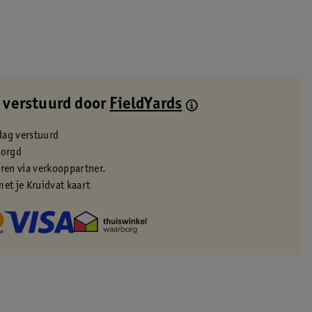
 verstuurd door
FieldYards
dag verstuurd
zorgd
eren via verkooppartner.
met je Kruidvat kaart