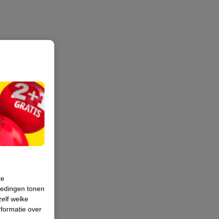
te
iedingen tonen
zelf welke
formatie over