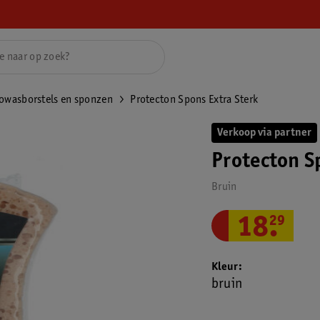
owasborstels en sponzen
Protecton Spons Extra Sterk
Verkoop via partner
Protecton S
Bruin
18
.
29
Kleur
bruin