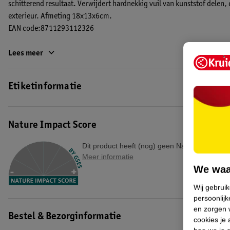
schitterend resultaat. Verwijdert hardnekkig vuil van kunststof delen, 
exterieur. Afmeting 18x13x6cm.
EAN code:8711293112326
Lees meer
Etiketinformatie
Nature Impact Score
Dit product heeft (nog) geen Nature Impact S
Meer informatie
We waa
Wij gebrui
persoonlijk
en zorgen w
Bestel & Bezorginformatie
cookies je 