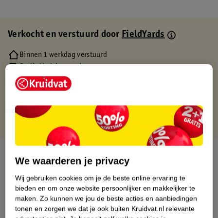
Verkocht en verstuurd door
FieldYards
Binnen 1 werkdag verstuurd
Gratis thuisbezorgd
Gratis retourneren via verkooppartner.
Gratis punten met je Kruidvat kaart
Over dit product
We waarderen je privacy
Productinformatie
Wij gebruiken cookies om je de beste online ervaring te
bieden en om onze website persoonlijker en makkelijker te
maken.
Zo kunnen we jou de beste acties en aanbiedingen
Etiketinformatie
tonen en zorgen we dat je ook buiten Kruidvat.nl relevante