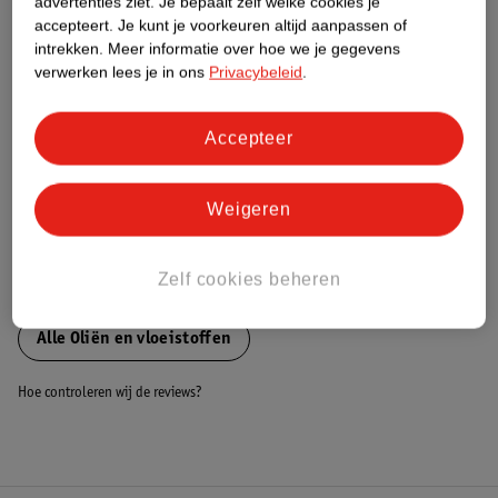
advertenties ziet.
Je bepaalt zelf welke cookies je
accepteert.
Je kunt je voorkeuren altijd aanpassen of
Nature Impact Score
intrekken.
Meer informatie over hoe we je gegevens
Dit product heeft (nog) geen Nature
verwerken lees je in ons
Privacybeleid
.
Impact Score.
Meer informatie
Accepteer
Bestel & Bezorginformatie
Weigeren
Zelf cookies beheren
Bekijk ook
Alle Oliën en vloeistoffen
Hoe controleren wij de reviews?