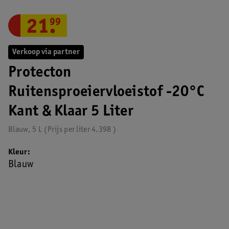
21
.
99
Verkoop via partner
Protecton
Ruitensproeiervloeistof -20°C
Kant & Klaar 5 Liter
Blauw, 5 L
Prijs per
liter
4.398
Kleur
Blauw