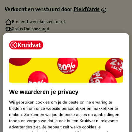
Verkocht en verstuurd door
FieldYards
Binnen 1 werkdag verstuurd
Gratis thuisbezorgd
Gratis retourneren via verkooppartner.
Gratis punten met je Kruidvat kaart
Over dit product
We waarderen je privacy
Productinformatie
Wij gebruiken cookies om je de beste online ervaring te
bieden en om onze website persoonlijker en makkelijker te
Etiketinformatie
maken.
Zo kunnen we jou de beste acties en aanbiedingen
tonen en zorgen we dat je ook buiten Kruidvat.nl relevante
advertenties ziet.
Je bepaalt zelf welke cookies je
Nature Impact Score