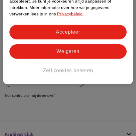
accepteert.
Je kunt je voorkeuren altijd aanpassen of
intrekken.
Meer informatie over hoe we je gegevens
Dit product heeft (nog) geen Nature
verwerken lees je in ons
Privacybeleid
.
Impact Score.
Meer informatie
Accepteer
Bestel & Bezorginformatie
Weigeren
Bekijk ook
Zelf cookies beheren
Alle Autowasborstels en sponzen
Hoe controleren wij de reviews?
Kruidvat Club