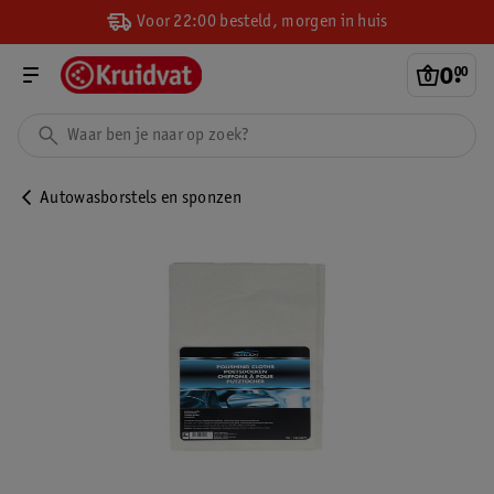
Voor 22:00 besteld, morgen in huis
0
.
00
Autowasborstels en sponzen