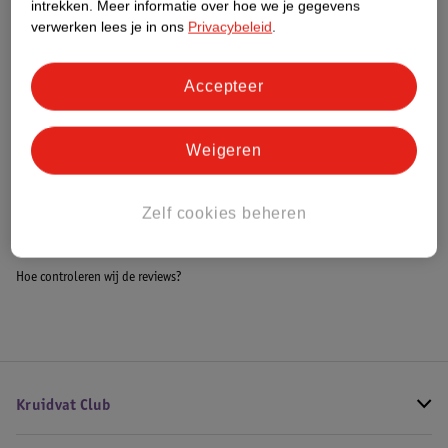
intrekken.
Meer informatie over hoe we je gegevens
Impact Score.
verwerken lees je in ons
Privacybeleid
.
Meer informatie
Accepteer
Bestel & Bezorginformatie
Weigeren
Bekijk ook
Zelf cookies beheren
Alle Autowasborstels en sponzen
Hoe controleren wij de reviews?
Kruidvat Club