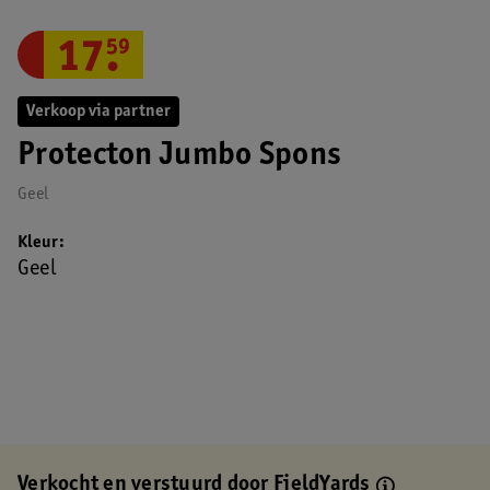
17
.
59
Verkoop via partner
Protecton Jumbo Spons
Geel
Kleur
Geel
Verkocht en verstuurd door
FieldYards