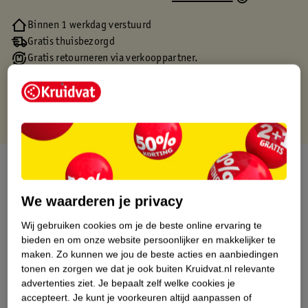
Binnen 1 werkdag verstuurd
Gratis thuisbezorgd
Gratis retourneren via verkooppartner.
Gratis punten met je Kruidvat kaart
Over dit product
Productinformatie
We waarderen je privacy
Wij gebruiken cookies om je de beste online ervaring te
Etiketinformatie
bieden en om onze website persoonlijker en makkelijker te
maken.
Zo kunnen we jou de beste acties en aanbiedingen
tonen en zorgen we dat je ook buiten Kruidvat.nl relevante
Nature Impact Score
advertenties ziet.
Je bepaalt zelf welke cookies je
accepteert.
Je kunt je voorkeuren altijd aanpassen of
Dit product heeft (nog) geen Nature