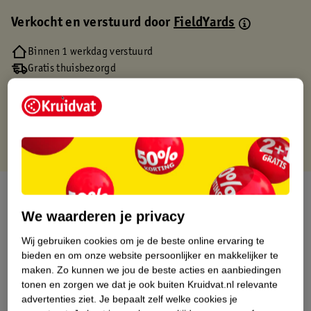
Verkocht en verstuurd door
FieldYards
Binnen 1 werkdag verstuurd
Gratis thuisbezorgd
Gratis retourneren via verkooppartner.
Gratis punten met je Kruidvat kaart
Over dit product
We waarderen je privacy
Productinformatie
Wij gebruiken cookies om je de beste online ervaring te
bieden en om onze website persoonlijker en makkelijker te
Etiketinformatie
maken.
Zo kunnen we jou de beste acties en aanbiedingen
tonen en zorgen we dat je ook buiten Kruidvat.nl relevante
advertenties ziet.
Je bepaalt zelf welke cookies je
Nature Impact Score