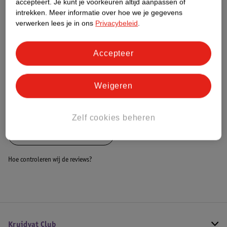
accepteert.
Je kunt je voorkeuren altijd aanpassen of
intrekken.
Meer informatie over hoe we je gegevens
Dit product heeft (nog) geen Nature
verwerken lees je in ons
Privacybeleid
.
Impact Score.
Meer informatie
Accepteer
Bestel & Bezorginformatie
Weigeren
Bekijk ook
Zelf cookies beheren
Alle Oliën en vloeistoffen
Hoe controleren wij de reviews?
Kruidvat Club