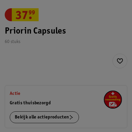
37
.
99
Priorin Capsules
60 stuks
Actie
Gratis thuisbezorgd
Bekijk alle actieproducten