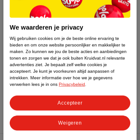
Nature Impact Score
Dit product heeft (nog) geen Nature
We waarderen je privacy
Impact Score.
Meer informatie
Wij gebruiken cookies om je de beste online ervaring te
bieden en om onze website persoonlijker en makkelijker te
maken.
Zo kunnen we jou de beste acties en aanbiedingen
tonen en zorgen we dat je ook buiten Kruidvat.nl relevante
Bestel & Bezorginformatie
advertenties ziet.
Je bepaalt zelf welke cookies je
accepteert.
Je kunt je voorkeuren altijd aanpassen of
intrekken.
Meer informatie over hoe we je gegevens
verwerken lees je in ons
Privacybeleid
.
Bekijk ook
Meer
Priorin
Alle Beautysupplementen
Accepteer
Weigeren