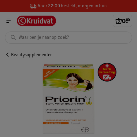
Voor 22:00 besteld, morgen in huis
0
.
00
Beautysupplementen