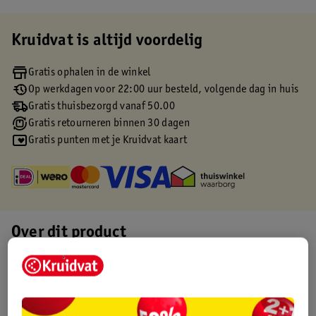
Kruidvat is altijd voordelig
Gratis ophalen in de winkel
Op werkdagen voor 22:00 uur besteld, volgende dag in huis
Gratis thuisbezorgd vanaf 50.00
Gratis retourneren binnen 30 dagen
Gratis punten met je Kruidvat kaart
Over dit product
Productinformatie
Etiketinformatie