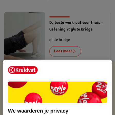
De beste work-out voor thuis –
Oefening 9: glute bridge
glute bridge
Lees meer
Verkocht en verstuurd door
Tristar
Binnen 1 werkdag verstuurd
Gratis thuisbezorgd
Gratis retourneren via verkooppartner.
Gratis punten met je Kruidvat kaart
We waarderen je privacy