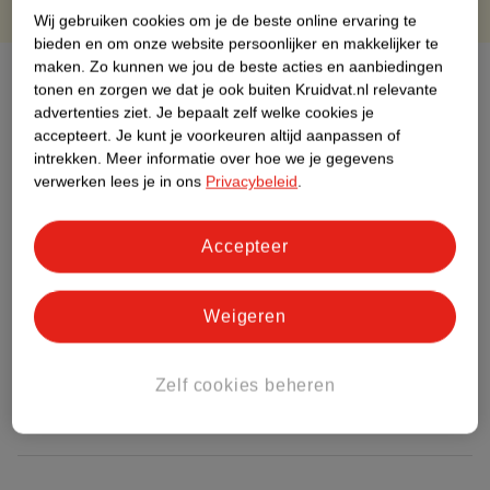
Wij gebruiken cookies om je de beste online ervaring te
bieden en om onze website persoonlijker en makkelijker te
maken.
Zo kunnen we jou de beste acties en aanbiedingen
Over dit product
tonen en zorgen we dat je ook buiten Kruidvat.nl relevante
advertenties ziet.
Je bepaalt zelf welke cookies je
Productinformatie
accepteert.
Je kunt je voorkeuren altijd aanpassen of
intrekken.
Meer informatie over hoe we je gegevens
verwerken lees je in ons
Privacybeleid
.
Etiketinformatie
Accepteer
Nature Impact Score
Dit product heeft (nog) geen Nature
Impact Score.
Weigeren
Meer informatie
Zelf cookies beheren
Bestel & Bezorginformatie