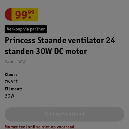
99
.
99
Verkoop via partner
Princess Staande ventilator 24
standen 30W DC motor
Zwart, 30W
Kleur
zwart
EU maat
30W
Niet op voorraad
Momenteel online niet op voorraad.