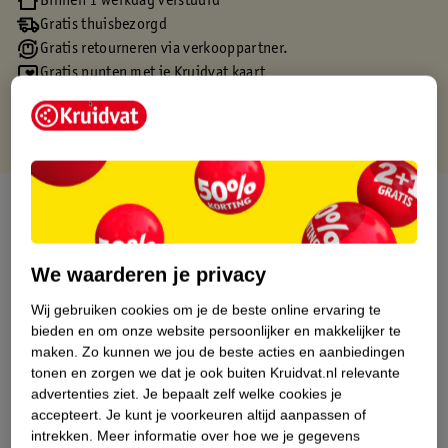
Binnen 1 werkdag verstuurd
Gratis thuisbezorgd
Gratis retourneren via verkooppartner.
Gratis punten met je Kruidvat kaart
Over dit product
Productinformatie
We waarderen je privacy
Etiketinformatie
Wij gebruiken cookies om je de beste online ervaring te
bieden en om onze website persoonlijker en makkelijker te
maken.
Zo kunnen we jou de beste acties en aanbiedingen
Nature Impact Score
tonen en zorgen we dat je ook buiten Kruidvat.nl relevante
advertenties ziet.
Je bepaalt zelf welke cookies je
Dit product heeft (nog) geen Nature
accepteert.
Je kunt je voorkeuren altijd aanpassen of
Impact Score.
intrekken.
Meer informatie over hoe we je gegevens
Meer informatie