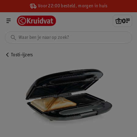
Voor 22:00 besteld, morgen in huis
0
.
00
Tosti-ijzers