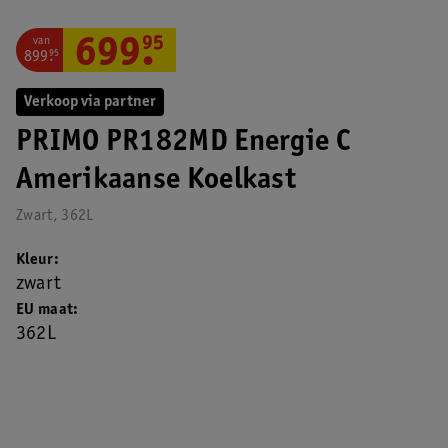
van
699
.
95
899
.
95
Verkoop via partner
PRIMO PR182MD Energie C
Amerikaanse Koelkast
Zwart, 362L
Kleur
zwart
EU maat
362L