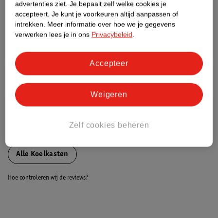
advertenties ziet.
Je bepaalt zelf welke cookies je
accepteert.
Je kunt je voorkeuren altijd aanpassen of
Nature Impact Score
intrekken.
Meer informatie over hoe we je gegevens
verwerken lees je in ons
Privacybeleid
.
Dit product heeft (nog) geen Nature
Impact Score.
Meer informatie
Accepteer
Weigeren
Bestel & Bezorginformatie
Zelf cookies beheren
Bekijk ook
Alle Koelkasten
Hoe controleren wij de reviews?