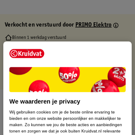
Verkocht en verstuurd door
PRIMO Elektro
Binnen 1 werkdag verstuurd
Gratis thuisbezorgd
Gratis retourneren via verkooppartner.
Gratis punten met je Kruidvat kaart
Over dit product
We waarderen je privacy
Wij gebruiken cookies om je de beste online ervaring te
Productinformatie
bieden en om onze website persoonlijker en makkelijker te
maken.
Zo kunnen we jou de beste acties en aanbiedingen
Etiketinformatie
tonen en zorgen we dat je ook buiten Kruidvat.nl relevante