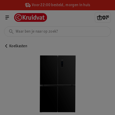
Voor 22:00 besteld, morgen in huis
0
.
00
Koelkasten