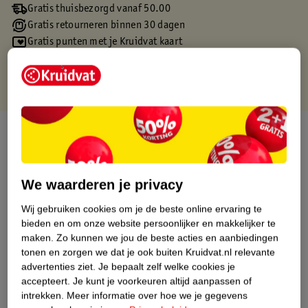
Gratis thuisbezorgd vanaf 50.00
Gratis retourneren binnen 30 dagen
Gratis punten met je Kruidvat kaart
Over dit product
Productinformatie
We waarderen je privacy
Etiketinformatie
Wij gebruiken cookies om je de beste online ervaring te
bieden en om onze website persoonlijker en makkelijker te
maken.
Zo kunnen we jou de beste acties en aanbiedingen
Nature Impact Score
tonen en zorgen we dat je ook buiten Kruidvat.nl relevante
Dit product heeft (nog) geen Nature
advertenties ziet.
Je bepaalt zelf welke cookies je
Impact Score.
accepteert.
Je kunt je voorkeuren altijd aanpassen of
Meer informatie
intrekken.
Meer informatie over hoe we je gegevens