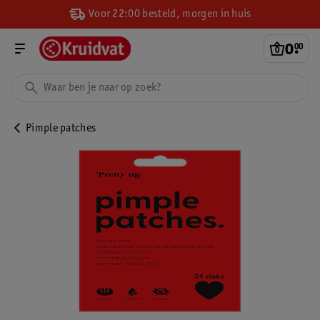
Voor 22:00 besteld, morgen in huis
0
.
00
Pimple patches