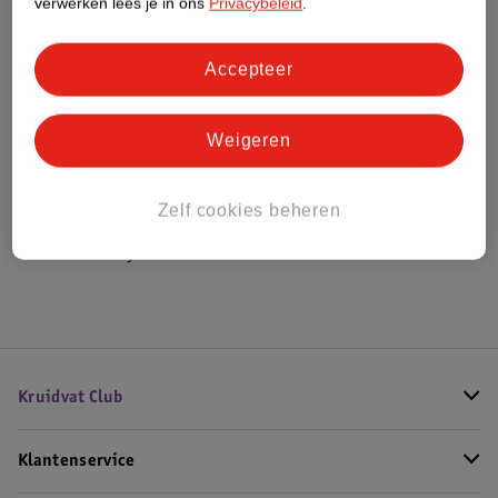
verwerken lees je in ons
Privacybeleid
.
Bestel & Bezorginformatie
Accepteer
Weigeren
Bekijk ook
Meer
Pretty me
Alle Pimple patches
Zelf cookies beheren
Hoe controleren wij de reviews?
Kruidvat Club
Klantenservice