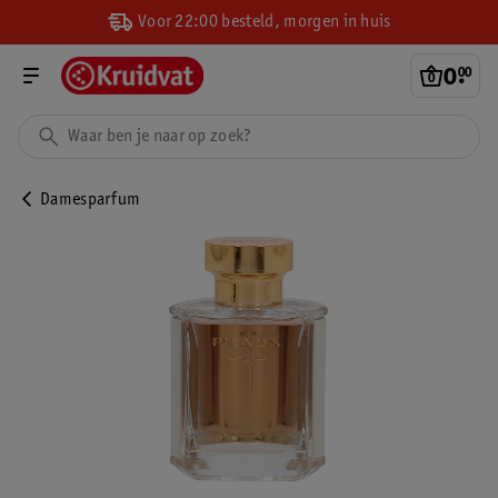
Voor 22:00 besteld, morgen in huis
0
.
00
Damesparfum