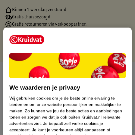
Binnen 1 werkdag verstuurd
Gratis thuisbezorgd
Gratis retourneren via verkooppartner.
Gratis punten met je Kruidvat kaart
Over dit product
Productinformatie
We waarderen je privacy
Wij gebruiken cookies om je de beste online ervaring te
Etiketinformatie
bieden en om onze website persoonlijker en makkelijker te
maken.
Zo kunnen we jou de beste acties en aanbiedingen
tonen en zorgen we dat je ook buiten Kruidvat.nl relevante
Nature Impact Score
advertenties ziet.
Je bepaalt zelf welke cookies je
accepteert.
Je kunt je voorkeuren altijd aanpassen of
Dit product heeft (nog) geen Nature