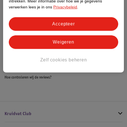
intrekken.
Meer informatie over hoe we je gegevens
Impact Score.
verwerken lees je in ons
Privacybeleid
.
Meer informatie
Accepteer
Bestel & Bezorginformatie
Weigeren
Bekijk ook
Zelf cookies beheren
Meer
Prada
Alle Damesparfum
Hoe controleren wij de reviews?
Kruidvat Club