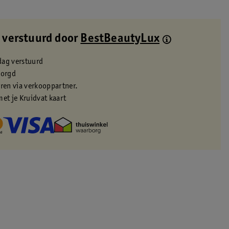
 verstuurd door
BestBeautyLux
dag verstuurd
zorgd
eren via verkooppartner.
met je Kruidvat kaart