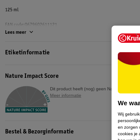
125 ml
EAN code:0679602611121
Lees meer
Etiketinformatie
Nature Impact Score
Dit product heeft (nog) geen Nature Impact S
Meer informatie
We waa
Wij gebrui
persoonlijk
en zorgen w
Bestel & Bezorginformatie
cookies je 