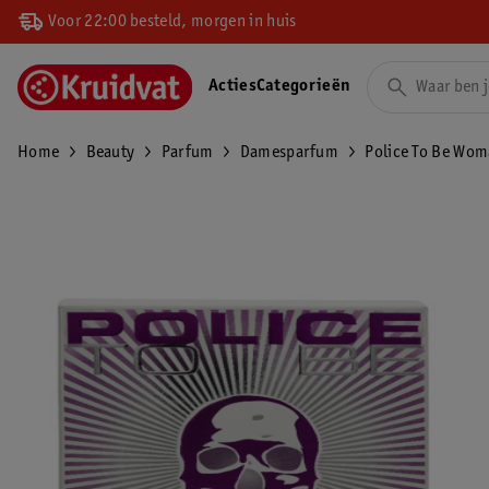
Voor 22:00 besteld, morgen in huis
Acties
Categorieën
Home
Beauty
Parfum
Damesparfum
Police To Be Wom