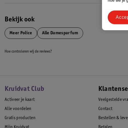
hoe we je 
Acce
Bekijk ook
Meer
Police
Alle Damesparfum
Hoe controleren wij de reviews?
Kruidvat Club
Klantense
Activeer je kaart
Veelgestelde vr
Alle voordelen
Contact
Gratis producten
Bestellen & lev
Mijn Kruidvat
Betalen