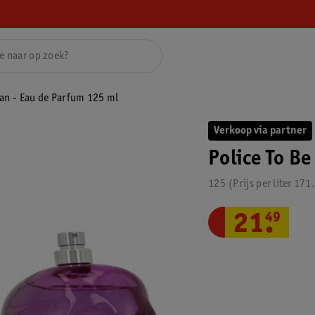
an - Eau de Parfum 125 ml
Verkoop via partner
Police To B
125
Prijs per
liter
171
21
.
49