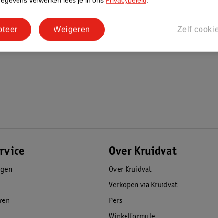
gegevens verwerken lees je in ons
Privacybeleid
.
pteer
Weigeren
Zelf cooki
rvice
Over Kruidvat
agen
Over Kruidvat
Verkopen via Kruidvat
eren
Pers
Winkelformule