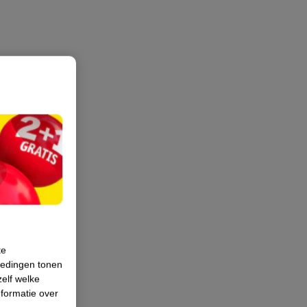
te
iedingen tonen
zelf welke
formatie over