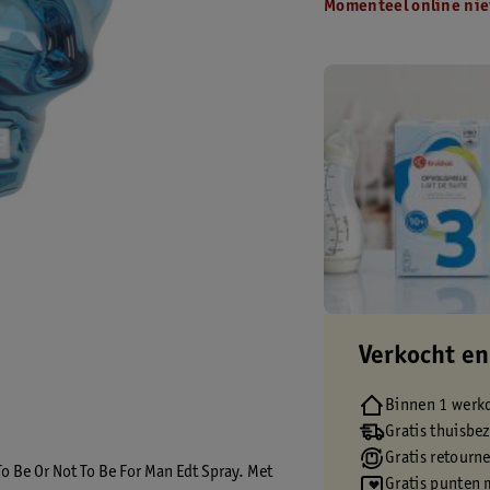
Momenteel online nie
Verkocht en
Binnen 1 werk
Gratis thuisbe
Gratis retourn
 To Be Or Not To Be For Man Edt Spray. Met
Gratis punten 