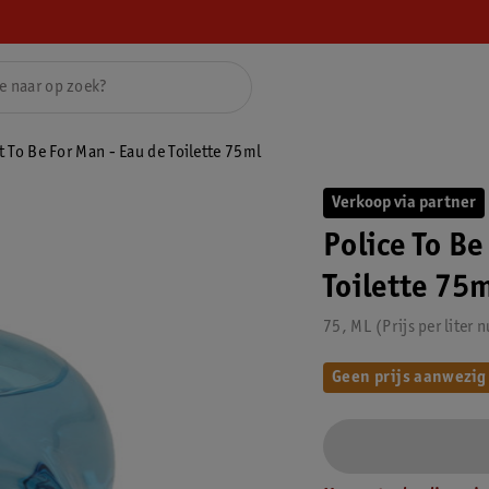
t To Be For Man - Eau de Toilette 75ml
Verkoop via partner
Police To Be
Toilette 75
75, ML
Prijs per
liter
n
Geen prijs aanwezig