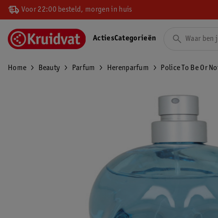
Voor 22:00 besteld, morgen in huis
Acties
Categorieën
Home
Beauty
Parfum
Herenparfum
Police To Be Or No