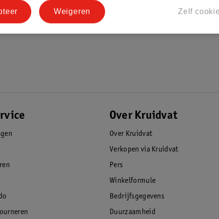
pteer
Weigeren
Zelf cooki
rvice
Over Kruidvat
agen
Over Kruidvat
Verkopen via Kruidvat
eren
Pers
Winkelformule
do
Bedrijfsgegevens
tourneren
Duurzaamheid