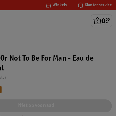
Winkels
Klantenservice
0
.
00
 Or Not To Be For Man - Eau de
ml
ull
Niet op voorraad