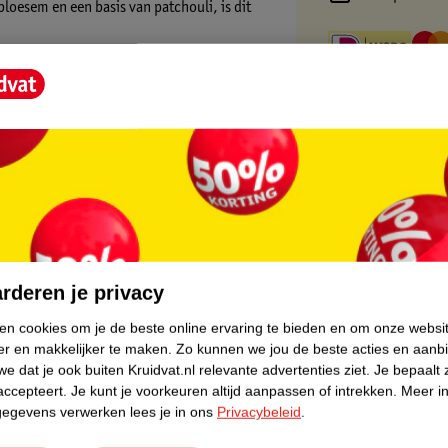
loesem en een basis van patchouli, is dit
tra-di-t-butyl hydroxyhydrocinnamate, Butyl
alicylate, Hexyl cinnamal, Linalool,
one, Citral, Citronellol, Benzyl alcohol,
et 2), CI 42090 (FD&C Blue 1)
core.
rderen je privacy
ken cookies om je de beste online ervaring te bieden en om onze websi
er en makkelijker te maken.
Zo kunnen we jou de beste acties en aanb
e dat je ook buiten Kruidvat.nl relevante advertenties ziet.
Je bepaalt 
accepteert.
Je kunt je voorkeuren altijd aanpassen of intrekken.
Meer in
gegevens verwerken lees je in ons
Privacybeleid
.