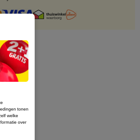
te
iedingen tonen
zelf welke
formatie over