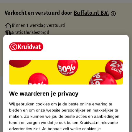
Verkocht en verstuurd door
Buffalo.nl B.V.
Binnen 1 werkdag verstuurd
Gratis thuisbezorgd
Gratis retourneren via verkooppartner.
Gratis punten met je Kruidvat kaart
Over dit product
We waarderen je privacy
Productinformatie
Wij gebruiken cookies om je de beste online ervaring te
bieden en om onze website persoonlijker en makkelijker te
Etiketinformatie
maken.
Zo kunnen we jou de beste acties en aanbiedingen
tonen en zorgen we dat je ook buiten Kruidvat.nl relevante
advertenties ziet.
Je bepaalt zelf welke cookies je