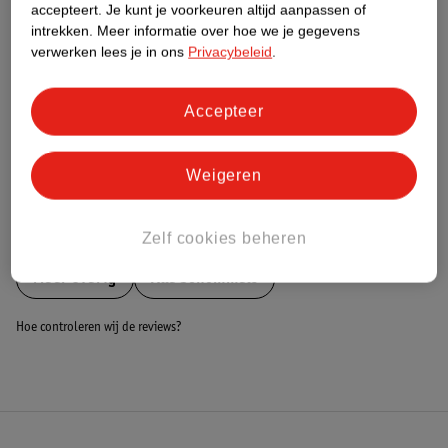
Nature Impact Score
accepteert.
Je kunt je voorkeuren altijd aanpassen of
intrekken.
Meer informatie over hoe we je gegevens
Dit product heeft (nog) geen Nature
verwerken lees je in ons
Privacybeleid
.
Impact Score.
Meer informatie
Accepteer
Bestel & Bezorginformatie
Weigeren
Bekijk ook
Zelf cookies beheren
Meer
Overig
Alle Schommels
Hoe controleren wij de reviews?