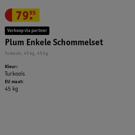
79
.
95
Verkoop via partner
Plum Enkele Schommelset
Turkoois, 45 kg, 45 kg
Kleur
Turkoois
EU maat
45 kg