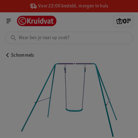
Voor 22:00 besteld, morgen in huis
0
.
00
Schommels