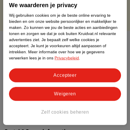
Gratis punten met je Kruidvat kaart
We waarderen je privacy
Wij gebruiken cookies om je de beste online ervaring te
bieden en om onze website persoonlijker en makkelijker te
maken.
Zo kunnen we jou de beste acties en aanbiedingen
tonen en zorgen we dat je ook buiten Kruidvat.nl relevante
Over dit product
advertenties ziet.
Je bepaalt zelf welke cookies je
accepteert.
Je kunt je voorkeuren altijd aanpassen of
intrekken.
Meer informatie over hoe we je gegevens
Productinformatie
verwerken lees je in ons
Privacybeleid
.
Etiketinformatie
Accepteer
Nature Impact Score
Weigeren
Dit product heeft (nog) geen Nature
Impact Score.
Meer informatie
Zelf cookies beheren