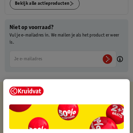
Bekijk alle actieproducten
Niet op voorraad?
Vul je e-mailadres in. We mailen je als het product er weer
is.
Je e-mailadres
Kruidvat is altijd voordelig
Gratis ophalen in de winkel
Op werkdagen voor 22:00 uur besteld, volgende dag in huis
Gratis thuisbezorgd vanaf 50.00
Gratis retourneren binnen 30 dagen