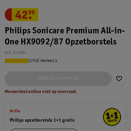
42
.
99
Philips Sonicare Premium All-in-
One HX9092/87 Opzetborstels
wit, 2 stuks
2 reviews
(5/5)
Niet op voorraad
Momenteel online niet op voorraad.
Actie
Philips opzetborstels 1+1 gratis