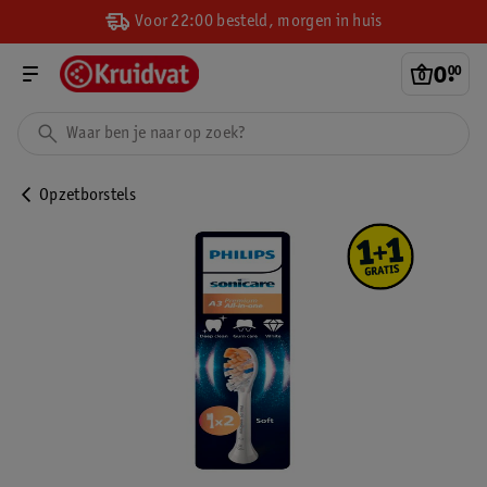
Voor 22:00 besteld, morgen in huis
0
.
00
Opzetborstels