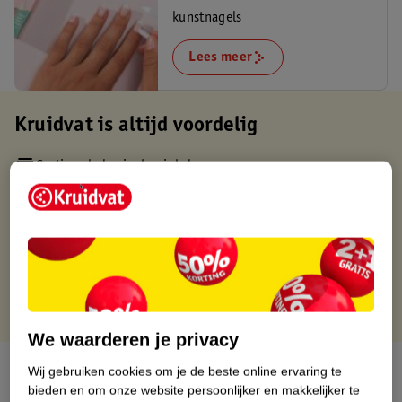
kunstnagels
Lees meer
Kruidvat is altijd voordelig
Gratis ophalen in de winkel
Op werkdagen voor 22:00 uur besteld, volgende dag in huis
Gratis thuisbezorgd vanaf 50.00
Gratis retourneren binnen 30 dagen
Gratis punten met je Kruidvat kaart
We waarderen je privacy
Over dit product
Wij gebruiken cookies om je de beste online ervaring te
bieden en om onze website persoonlijker en makkelijker te