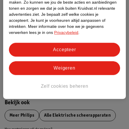
maken.
Zo kunnen we jou de beste acties en aanbiedingen
Productinformatie
tonen en zorgen we dat je ook buiten Kruidvat.nl relevante
advertenties ziet.
Je bepaalt zelf welke cookies je
Etiketinformatie
accepteert.
Je kunt je voorkeuren altijd aanpassen of
intrekken.
Meer informatie over hoe we je gegevens
verwerken lees je in ons
Privacybeleid
.
Nature Impact Score
Dit product heeft (nog) geen Nature
Accepteer
Impact Score.
Meer informatie
Weigeren
Bestel & Bezorginformatie
Zelf cookies beheren
Bekijk ook
Meer
Philips
Alle Elektrische scheerapparaten