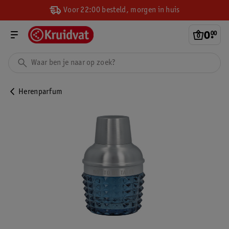
Voor 22:00 besteld, morgen in huis
0
.
00
Herenparfum