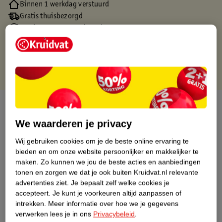
Binnen 1 werkdag verstuurd
Gratis thuisbezorgd
Gratis retourneren via verkooppartner.
Gratis punten met je Kruidvat kaart
Over dit product
We waarderen je privacy
Productinformatie
Wij gebruiken cookies om je de beste online ervaring te
bieden en om onze website persoonlijker en makkelijker te
Nature Impact Score
maken.
Zo kunnen we jou de beste acties en aanbiedingen
tonen en zorgen we dat je ook buiten Kruidvat.nl relevante
Dit product heeft (nog) geen Nature
advertenties ziet.
Je bepaalt zelf welke cookies je
Impact Score.
accepteert.
Je kunt je voorkeuren altijd aanpassen of
Meer informatie
intrekken.
Meer informatie over hoe we je gegevens
verwerken lees je in ons
Privacybeleid
.