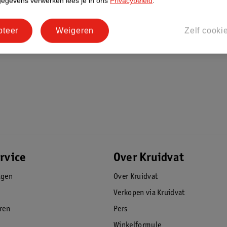
gegevens verwerken lees je in ons
Privacybeleid
.
pteer
Weigeren
Zelf cooki
rvice
Over Kruidvat
agen
Over Kruidvat
Verkopen via Kruidvat
eren
Pers
Winkelformule