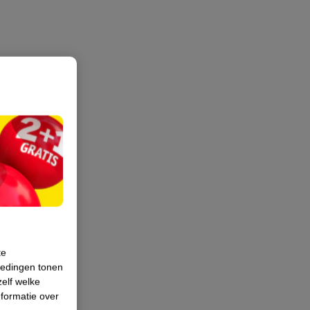
te
iedingen tonen
zelf welke
formatie over