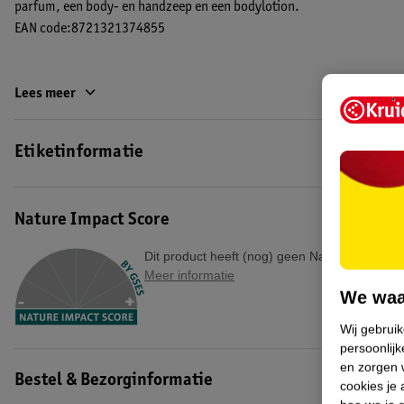
parfum, een body- en handzeep en een bodylotion.
EAN code:8721321374855
Lees meer
Etiketinformatie
Nature Impact Score
Dit product heeft (nog) geen Nature Impact S
Meer informatie
We waa
Wij gebrui
persoonlijk
en zorgen w
Bestel & Bezorginformatie
cookies je 