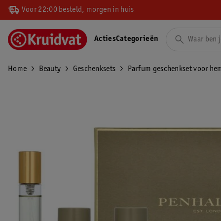
Voor 22:00 besteld, morgen in huis
Acties
Categorieën
Home
Beauty
Geschenksets
Parfum geschenkset voor he