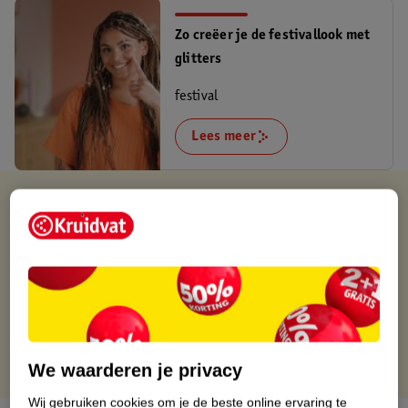
Zo creëer je de festivallook met
glitters
festival
Lees meer
Verkocht en verstuurd door
Speelplezier
Binnen 1 werkdag verstuurd
Gratis thuisbezorgd
Gratis retourneren via verkooppartner.
Gratis punten met je Kruidvat kaart
We waarderen je privacy
Wij gebruiken cookies om je de beste online ervaring te