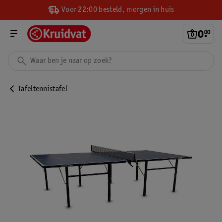
Voor 22:00 besteld, morgen in huis
0
.
00
Tafeltennistafel