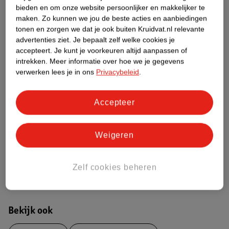
bieden en om onze website persoonlijker en makkelijker te
Over dit product
maken.
Zo kunnen we jou de beste acties en aanbiedingen
tonen en zorgen we dat je ook buiten Kruidvat.nl relevante
Productinformatie
advertenties ziet.
Je bepaalt zelf welke cookies je
accepteert.
Je kunt je voorkeuren altijd aanpassen of
intrekken.
Meer informatie over hoe we je gegevens
Etiketinformatie
verwerken lees je in ons
Privacybeleid
.
Nature Impact Score
Accepteer
Dit product heeft (nog) geen Nature
Impact Score.
Meer informatie
Weigeren
Zelf cookies beheren
Bestel & Bezorginformatie
Bekijk ook