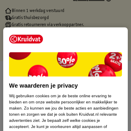
Binnen 1 werkdag verstuurd
Gratis thuisbezorgd
Gratis retourneren via verkooppartner.
Gratis punten met je Kruidvat kaart
Over dit product
Productinformatie
We waarderen je privacy
Wij gebruiken cookies om je de beste online ervaring te
Etiketinformatie
bieden en om onze website persoonlijker en makkelijker te
maken.
Zo kunnen we jou de beste acties en aanbiedingen
tonen en zorgen we dat je ook buiten Kruidvat.nl relevante
Nature Impact Score
advertenties ziet.
Je bepaalt zelf welke cookies je
accepteert.
Je kunt je voorkeuren altijd aanpassen of
Dit product heeft (nog) geen Nature