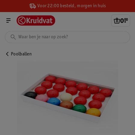
Voor 22:00 besteld, morgen in huis
0
.
00
Poolballen