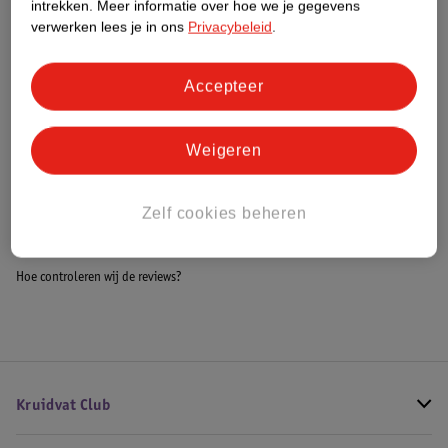
intrekken.
Meer informatie over hoe we je gegevens
Impact Score.
verwerken lees je in ons
Privacybeleid
.
Meer informatie
Accepteer
Bestel & Bezorginformatie
Weigeren
Bekijk ook
Zelf cookies beheren
Meer
Pegasi
Alle Poolballen
Hoe controleren wij de reviews?
Kruidvat Club