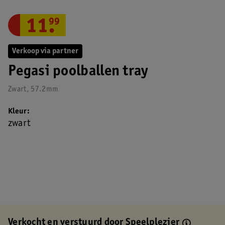
11
.
99
Verkoop via partner
Pegasi poolballen tray
Zwart, 57.2mm
Kleur
zwart
Verkocht en verstuurd door
Speelplezier