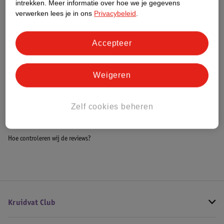
intrekken.
Meer informatie over hoe we je gegevens
Impact Score.
verwerken lees je in ons
Privacybeleid
.
Meer informatie
Accepteer
Bestel & Bezorginformatie
Weigeren
Bekijk ook
Zelf cookies beheren
Meer
Pegasi
Alle Poolballen
Hoe controleren wij de reviews?
Kruidvat Club