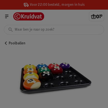
Voor 22:00 besteld, morgen in huis
0
.
00
Poolballen