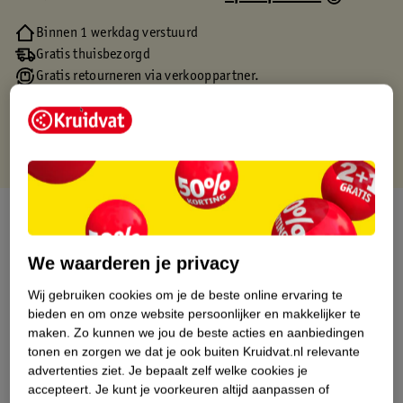
Binnen 1 werkdag verstuurd
Gratis thuisbezorgd
Gratis retourneren via verkooppartner.
Gratis punten met je Kruidvat kaart
Over dit product
Productinformatie
We waarderen je privacy
Wij gebruiken cookies om je de beste online ervaring te
Etiketinformatie
bieden en om onze website persoonlijker en makkelijker te
maken.
Zo kunnen we jou de beste acties en aanbiedingen
tonen en zorgen we dat je ook buiten Kruidvat.nl relevante
Nature Impact Score
advertenties ziet.
Je bepaalt zelf welke cookies je
accepteert.
Je kunt je voorkeuren altijd aanpassen of
Dit product heeft (nog) geen Nature