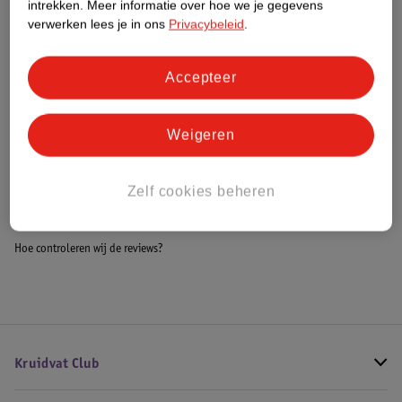
intrekken.
Meer informatie over hoe we je gegevens
Impact Score.
verwerken lees je in ons
Privacybeleid
.
Meer informatie
Accepteer
Bestel & Bezorginformatie
Weigeren
Bekijk ook
Zelf cookies beheren
Meer
Pegasi
Alle Poker
Hoe controleren wij de reviews?
Kruidvat Club