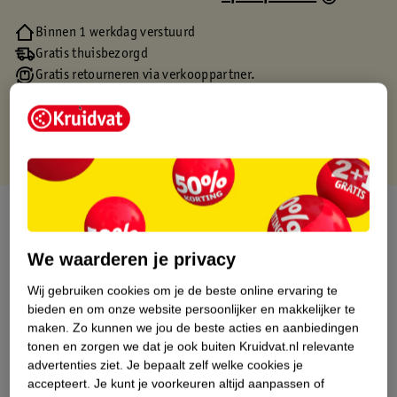
Binnen 1 werkdag verstuurd
Gratis thuisbezorgd
Gratis retourneren via verkooppartner.
Gratis punten met je Kruidvat kaart
Over dit product
Productinformatie
We waarderen je privacy
Wij gebruiken cookies om je de beste online ervaring te
Etiketinformatie
bieden en om onze website persoonlijker en makkelijker te
maken.
Zo kunnen we jou de beste acties en aanbiedingen
tonen en zorgen we dat je ook buiten Kruidvat.nl relevante
Nature Impact Score
advertenties ziet.
Je bepaalt zelf welke cookies je
accepteert.
Je kunt je voorkeuren altijd aanpassen of
Dit product heeft (nog) geen Nature