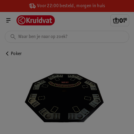
Voor 22:00 besteld, morgen in huis
0
.
00
Poker