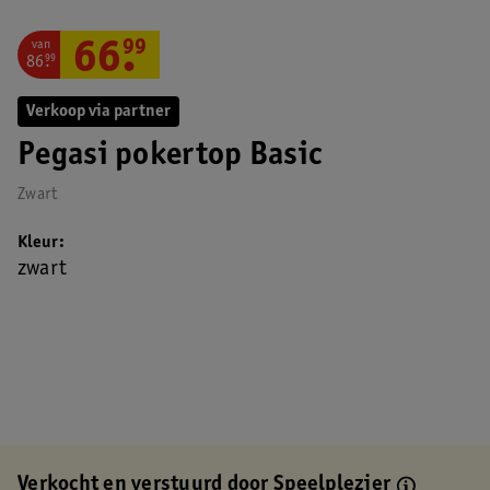
van
66
.
99
86
.
99
Verkoop via partner
Pegasi pokertop Basic
Zwart
Kleur
zwart
Verkocht en verstuurd door
Speelplezier