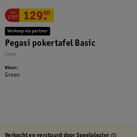
van
129
.
00
179
.
00
Verkoop via partner
Pegasi pokertafel Basic
Groen
Kleur
Groen
Verkocht en verstuurd door
Speelplezier