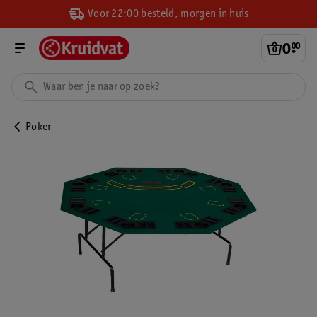
Voor 22:00 besteld, morgen in huis
0
.
00
Poker