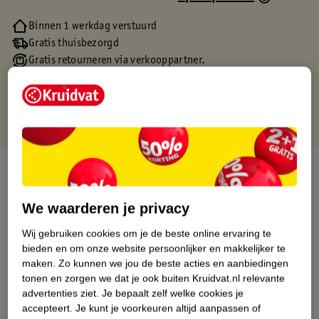
Binnen 1 werkdag verstuurd
Gratis thuisbezorgd
Gratis retourneren via verkooppartner.
Gratis punten met je Kruidvat kaart
Over dit product
Productinformatie
We waarderen je privacy
Wij gebruiken cookies om je de beste online ervaring te
Etiketinformatie
bieden en om onze website persoonlijker en makkelijker te
maken.
Zo kunnen we jou de beste acties en aanbiedingen
tonen en zorgen we dat je ook buiten Kruidvat.nl relevante
Nature Impact Score
advertenties ziet.
Je bepaalt zelf welke cookies je
accepteert.
Je kunt je voorkeuren altijd aanpassen of
Dit product heeft (nog) geen Nature