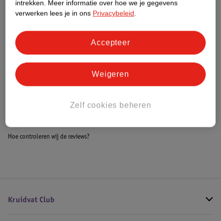
intrekken.
Meer informatie over hoe we je gegevens
Impact Score.
verwerken lees je in ons
Privacybeleid
.
Meer informatie
Accepteer
Bestel & Bezorginformatie
Weigeren
Bekijk ook
Zelf cookies beheren
Meer
Pegasi
Alle Poker
Hoe controleren wij de reviews?
Kruidvat Club