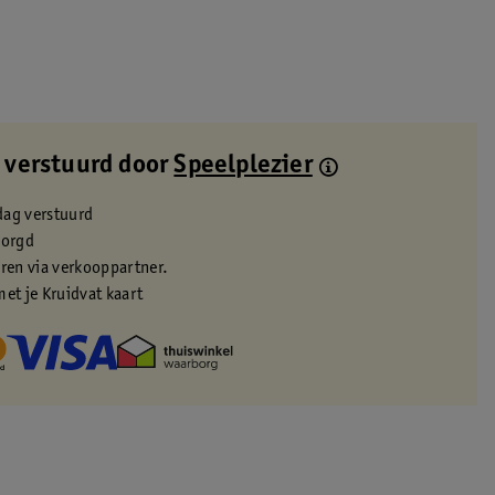
 verstuurd door
Speelplezier
dag verstuurd
zorgd
eren via verkooppartner.
met je Kruidvat kaart