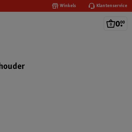
Winkels
Klantenservice
0
.
00
thouder