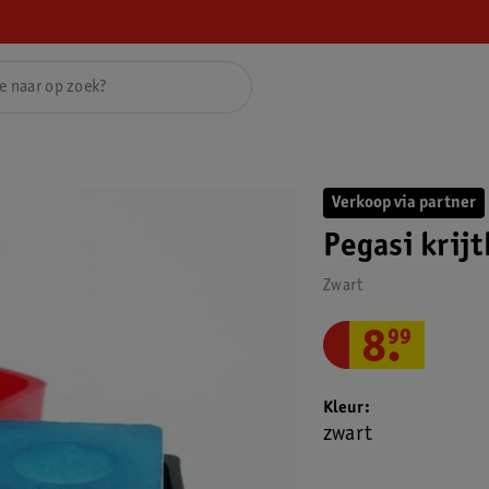
Verkoop via partner
Pegasi krij
Zwart
8
.
99
Kleur
zwart