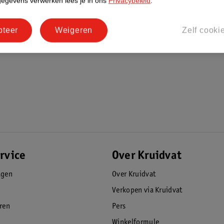
gegevens verwerken lees je in ons
Privacybeleid
.
pteer
Weigeren
Zelf cooki
rvice
Over Kruidvat
agen
Over Kruidvat
Verkopen via Kruidvat
eren
Pers
Winkelformule