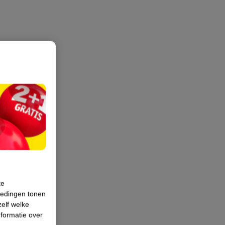
te
iedingen tonen
zelf welke
formatie over