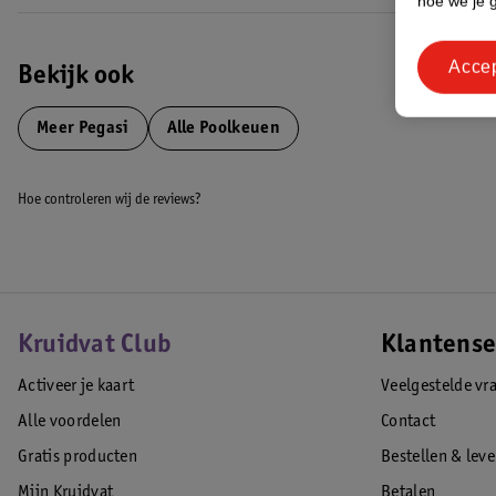
hoe we je 
Acce
Bekijk ook
Meer
Pegasi
Alle Poolkeuen
Hoe controleren wij de reviews?
Kruidvat Club
Klantense
Activeer je kaart
Veelgestelde vr
Alle voordelen
Contact
Gratis producten
Bestellen & lev
Mijn Kruidvat
Betalen