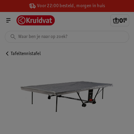
Voor 22:00 besteld, morgen in huis
0
.
00
Tafeltennistafel