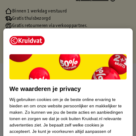
Binnen 1 werkdag verstuurd
Gratis thuisbezorgd
Gratis retourneren via verkooppartner.
Gratis punten met je Kruidvat kaart
Over dit product
Productinformatie
We waarderen je privacy
Wij gebruiken cookies om je de beste online ervaring te
Etiketinformatie
bieden en om onze website persoonlijker en makkelijker te
maken.
Zo kunnen we jou de beste acties en aanbiedingen
tonen en zorgen we dat je ook buiten Kruidvat.nl relevante
Nature Impact Score
advertenties ziet.
Je bepaalt zelf welke cookies je
accepteert.
Je kunt je voorkeuren altijd aanpassen of
Dit product heeft (nog) geen Nature