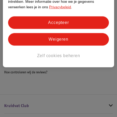
intrekken.
Meer informatie over hoe we je gegevens
Impact Score.
verwerken lees je in ons
Privacybeleid
.
Meer informatie
Accepteer
Bestel & Bezorginformatie
Weigeren
Bekijk ook
Zelf cookies beheren
Meer
Pegasi
Alle Tafeltennistafel
Hoe controleren wij de reviews?
Kruidvat Club